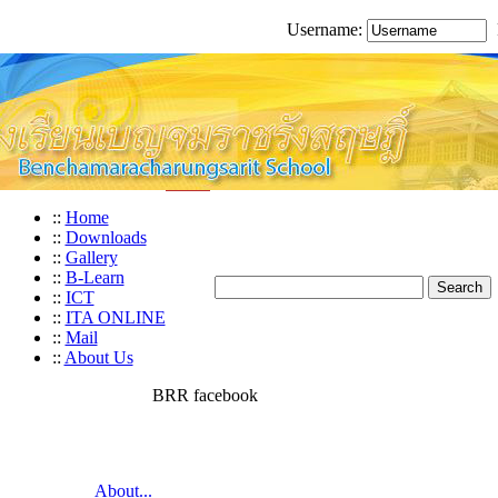
Username:
::
Home
::
Downloads
::
Gallery
::
B-Learn
::
ICT
::
ITA ONLINE
::
Mail
::
About Us
BRR facebook
About...