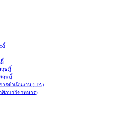
ฎิ์
ิ์
ฤษฎิ์
ฤษฎิ์
ารดำเนินงาน (ITA)
ักศึกษาวิชาทหาร)