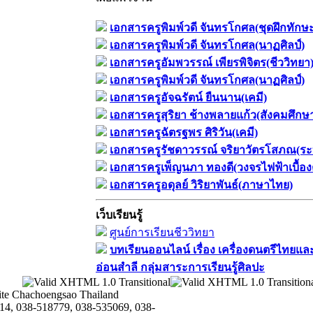
เอกสารครูพิมพ์วดี จันทรโกศล(ชุดฝึกทักษ
เอกสารครูพิมพ์วดี จันทรโกศล(นาฏศิลป์)
เอกสารครูอัมพวรรณ์ เพียรพิจิตร(ชีววิทยา
เอกสารครูพิมพ์วดี จันทรโกศล(นาฏศิลป์)
เอกสารครูอัจฉรัตน์ ยืนนาน(เคมี)
เอกสารครูสุริยา ช้างพลายแก้ว(สังคมศึกษ
เอกสารครูฉัตรฐพร ศิริวัน(เคมี)
เอกสารครูรัชดาวรรณ์ จริยาวัตรโสภณ(ระ
เอกสารครูเพ็ญนภา ทองดี(วงจรไฟฟ้าเบื้อง
เอกสารครูอดุลย์ วิริยาพันธ์(ภาษาไทย)
เว็บเรียนรู้
ศูนย์การเรียนชีววิทยา
บทเรียนออนไลน์​ เรื่อง​ เครื่องดนตรีไทยและ
อ่อนสำลี​ กลุ่มสาระการเรียนรู้ศิลปะ
te Chachoengsao Thailand
14, 038-518779, 038-535069, 038-