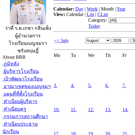
Calendar:
Day
|
Week
|
Month
|
Year
View:
Calendar
|
List
|
CList
Category:
Today
ว่าที่ ร.ต.เกชา กลิ่นเพ็ง
ผู้อำนวยการ
<< July
โรงเรียนเบญจมรา
ชรังสฤษฎิ์
Mo
Tu
We
Th
Fr
About BRR
ภูมิหลัง
ผู้บริหารโรงเรียน
เป้าพัฒนาโรงเรียน
3.
4.
5.
6.
7.
อาณาเขตของเบญจมฯ
แผนที่ที่ตั้งโรงเรียน
ทำเนียบผู้บริหาร
ทำเนียบครู
10.
11.
12.
13.
14.
กรรมการสถานศึกษา
ทำเนียบประธาน
นักเรียน
17.
18.
19.
20.
21.