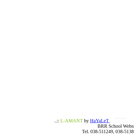
..::
L-AMANT
by
HaYaLeT
BRR School Websi
Tel. 038-511249, 038-5138