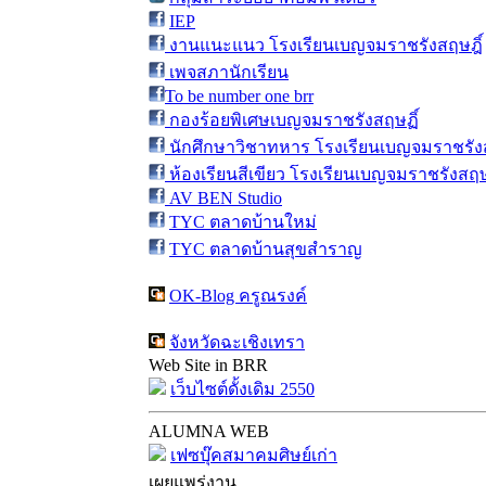
IEP
งานแนะแนว โรงเรียนเบญจมราชรังสฤษฎิ์
เพจสภานักเรียน
To be number one brr
กองร้อยพิเศษเบญจมราชรังสฤษฏิ์
นักศึกษาวิชาทหาร โรงเรียนเบญจมราชรังส
ห้องเรียนสีเขียว โรงเรียนเบญจมราชรังสฤษ
AV BEN Studio
TYC ตลาดบ้านใหม่
TYC ตลาดบ้านสุขสำราญ
OK-Blog ครูณรงค์
จังหวัดฉะเชิงเทรา
Web Site in BRR
เว็บไซต์ดั้งเดิม 2550
ALUMNA WEB
เฟซบุ๊คสมาคมศิษย์เก่า
เผยแพร่งาน