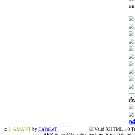
เผ
เว็
ปีท
..::
L-AMANT
by
HaYaLeT
BRR School Website Chachoengsao Thailand