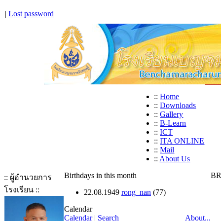
|
Lost password
::
Home
::
Downloads
::
Gallery
::
B-Learn
::
ICT
::
ITA ONLINE
::
Mail
::
About Us
Birthdays in this month
BR
:: ผู้อำนวยการ
โรงเรียน ::
22.08.1949
rong_nan
(77)
Calendar
Calendar
|
Search
About...