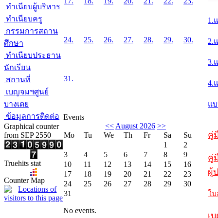
17.
18.
19.
20.
21.
22.
23.
ทำเนียบผู้บริหาร
ทำเนียบครู
1.
กรรมการสถาน
24.
25.
26.
27.
28.
29.
30.
2.
ศึกษา
ทำเนียบประธาน
3.
นักเรียน
31.
สถานที่
4.
เบญจมฯศูนย์
บางเตย
แบ
ข้อมูลการติดต่อ
Events
<<
August 2026
>>
Graphical counter
คู
from SEP 2550
Mo
Tu
We
Th
Fr
Sa
Su
1
2
3
4
5
6
7
8
9
คู่
Truehits stat
10
11
12
13
14
15
16
ผู
17
18
19
20
21
22
23
Counter Map
24
25
26
27
28
29
30
31
ใบ
No events.
เบ