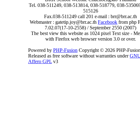
Tel. 038-511249, 038-513814, 038-518779, 038-535069
515126
Fax.038-511249 call 201 e-mail : brr@brr.ac.th
Webmaster : gatetip.joy@brr.ac.th
Facebook
from php 
7.02.07(17-10-2558) / September 2550 (2007)
The best view this website as 1024 pixel Text size - 
with Firefox web browser version 3.0 or over.
Powered by
PHP-Fusion
Copyright © 2026 PHP-Fusion
Released as free software without warranties under
GN
Affero GPL
v3