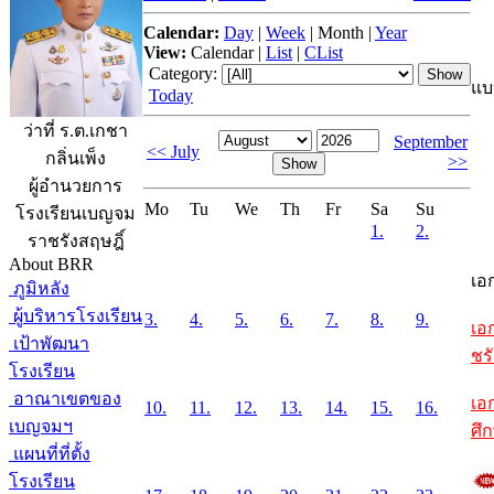
Calendar:
Day
|
Week
|
Month
|
Year
View:
Calendar
|
List
|
CList
Category:
แบ
Today
ว่าที่ ร.ต.เกชา
September
<< July
กลิ่นเพ็ง
>>
ผู้อำนวยการ
Mo
Tu
We
Th
Fr
Sa
Su
โรงเรียนเบญจม
1.
2.
ราชรังสฤษฎิ์
About BRR
เอ
ภูมิหลัง
ผู้บริหารโรงเรียน
3.
4.
5.
6.
7.
8.
9.
เอ
เป้าพัฒนา
ชรั
โรงเรียน
อาณาเขตของ
เอ
10.
11.
12.
13.
14.
15.
16.
เบญจมฯ
ศึ
แผนที่ที่ตั้ง
โรงเรียน