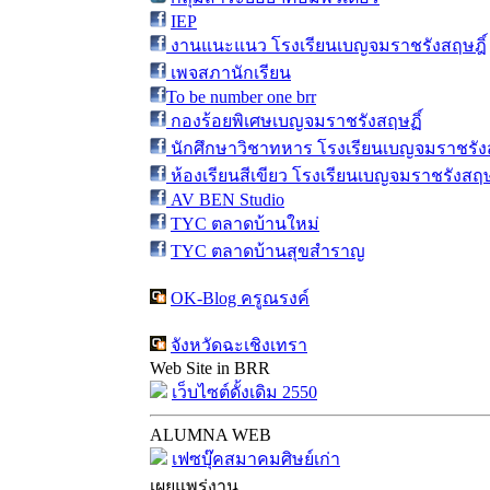
IEP
งานแนะแนว โรงเรียนเบญจมราชรังสฤษฎิ์
เพจสภานักเรียน
To be number one brr
กองร้อยพิเศษเบญจมราชรังสฤษฏิ์
นักศึกษาวิชาทหาร โรงเรียนเบญจมราชรังส
ห้องเรียนสีเขียว โรงเรียนเบญจมราชรังสฤษ
AV BEN Studio
TYC ตลาดบ้านใหม่
TYC ตลาดบ้านสุขสำราญ
OK-Blog ครูณรงค์
จังหวัดฉะเชิงเทรา
Web Site in BRR
เว็บไซต์ดั้งเดิม 2550
ALUMNA WEB
เฟซบุ๊คสมาคมศิษย์เก่า
เผยแพร่งาน