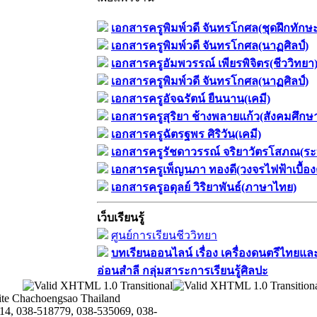
เอกสารครูพิมพ์วดี จันทรโกศล(ชุดฝึกทักษ
เอกสารครูพิมพ์วดี จันทรโกศล(นาฏศิลป์)
เอกสารครูอัมพวรรณ์ เพียรพิจิตร(ชีววิทยา
เอกสารครูพิมพ์วดี จันทรโกศล(นาฏศิลป์)
เอกสารครูอัจฉรัตน์ ยืนนาน(เคมี)
เอกสารครูสุริยา ช้างพลายแก้ว(สังคมศึกษ
เอกสารครูฉัตรฐพร ศิริวัน(เคมี)
เอกสารครูรัชดาวรรณ์ จริยาวัตรโสภณ(ระ
เอกสารครูเพ็ญนภา ทองดี(วงจรไฟฟ้าเบื้อง
เอกสารครูอดุลย์ วิริยาพันธ์(ภาษาไทย)
เว็บเรียนรู้
ศูนย์การเรียนชีววิทยา
บทเรียนออนไลน์​ เรื่อง​ เครื่องดนตรีไทยและ
อ่อนสำลี​ กลุ่มสาระการเรียนรู้ศิลปะ
te Chachoengsao Thailand
14, 038-518779, 038-535069, 038-