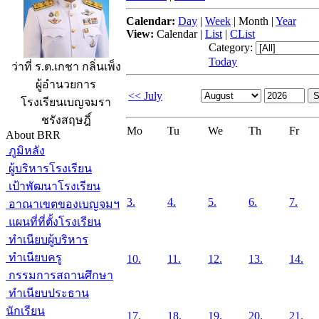
Calendar:
Day
|
Week
|
Month
|
Year
View:
Calendar
|
List
|
CList
Category:
Today
ว่าที่ ร.ต.เกชา กลิ่นเพ็ง
ผู้อำนวยการ
<< July
โรงเรียนเบญจมรา
ชรังสฤษฎิ์
Mo
Tu
We
Th
Fr
About BRR
ภูมิหลัง
ผู้บริหารโรงเรียน
เป้าพัฒนาโรงเรียน
3.
4.
5.
6.
7.
อาณาเขตของเบญจมฯ
แผนที่ที่ตั้งโรงเรียน
ทำเนียบผู้บริหาร
ทำเนียบครู
10.
11.
12.
13.
14.
กรรมการสถานศึกษา
ทำเนียบประธาน
นักเรียน
17.
18.
19.
20.
21.