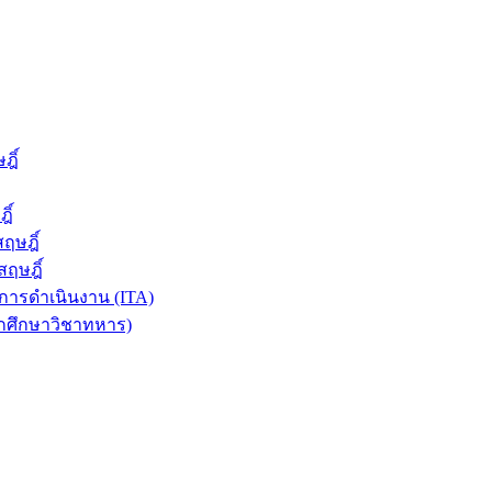
ฎิ์
ิ์
ฤษฎิ์
ฤษฎิ์
ารดำเนินงาน (ITA)
ักศึกษาวิชาทหาร)