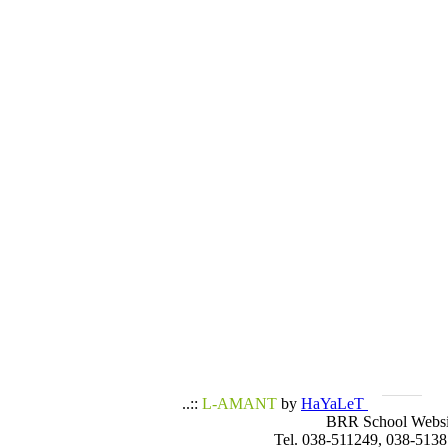
..::
L-AMANT
by
HaYaLeT
BRR School Websi
Tel. 038-511249, 038-5138