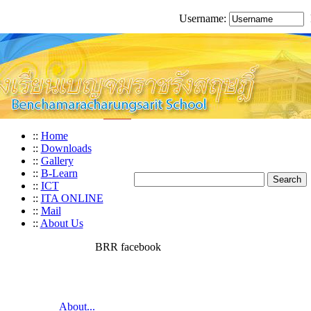
Username:
::
Home
::
Downloads
::
Gallery
::
B-Learn
::
ICT
::
ITA ONLINE
::
Mail
::
About Us
BRR facebook
About...