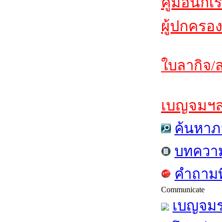
คู่มือนักเ
ผู้ปกครอง
ใบลากิจ/ล
เบญจมฯสาร
ค้นหาภ
บทควา
คำถามท
Communicate
เบญจมร