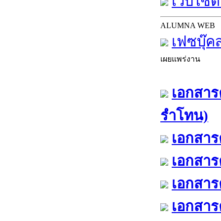
เว็บไซต์
ALUMNA WEB
เฟซบุ๊ค
เผยแพร่งาน
เอกสารค
รำโทน)
เอกสารค
เอกสารค
เอกสารค
เอกสารค