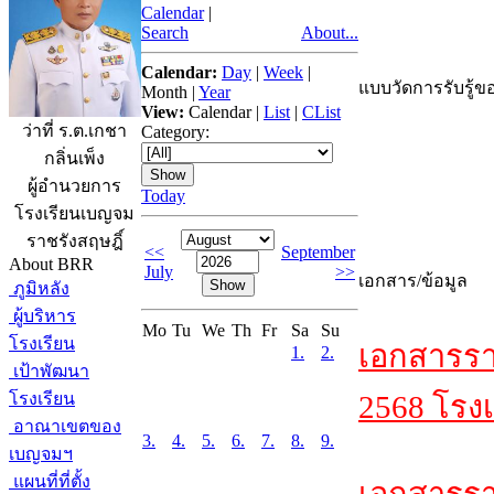
Calendar
|
Search
About...
Calendar:
Day
|
Week
|
แบบวัดการรับรู้ขอ
Month
|
Year
View:
Calendar
|
List
|
CList
ว่าที่ ร.ต.เกชา
Category:
กลิ่นเพ็ง
ผู้อำนวยการ
Today
โรงเรียนเบญจม
ราชรังสฤษฎิ์
<<
September
About BRR
July
>>
เอกสาร/ข้อมูล
ภูมิหลัง
ผู้บริหาร
Mo
Tu
We
Th
Fr
Sa
Su
โรงเรียน
เอกสารรา
1.
2.
เป้าพัฒนา
โรงเรียน
2568 โรงเ
อาณาเขตของ
3.
4.
5.
6.
7.
8.
9.
เบญจมฯ
แผนที่ที่ตั้ง