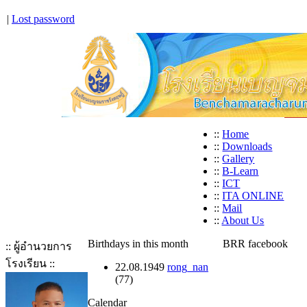
|
Lost password
::
Home
::
Downloads
::
Gallery
::
B-Learn
::
ICT
::
ITA ONLINE
::
Mail
::
About Us
Birthdays in this month
BRR facebook
:: ผู้อำนวยการ
โรงเรียน ::
22.08.1949
rong_nan
(77)
Calendar