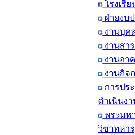
โรงเรีย
ฝ่ายงบป
งานบุคล
งานสารส
งานอาคา
งานกิจก
การประ
ดำเนินงา
พระมหาก
วิชาทหาร