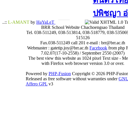
ดนตรีไทย​ 
ปพิชญา​ อ
..::
L-AMANT
by
HaYaLeT
BRR School Website Chachoengsao Thailand
Tel. 038-511249, 038-513814, 038-518779, 038-535069
515126
Fax.038-511249 call 201 e-mail : brr@brr.ac.th
Webmaster : gatetip.joy@brr.ac.th
Facebook
from php 
7.02.07(17-10-2558) / September 2550 (2007)
The best view this website as 1024 pixel Text size - 
with Firefox web browser version 3.0 or over.
Powered by
PHP-Fusion
Copyright © 2026 PHP-Fusion
Released as free software without warranties under
GN
Affero GPL
v3