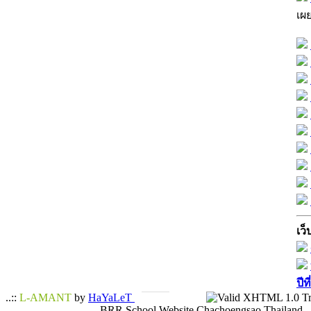
เผ
เว็
ปีท
..::
L-AMANT
by
HaYaLeT
BRR School Website Chachoengsao Thailand