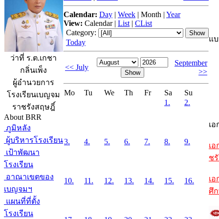
Calendar:
Day
|
Week
|
Month
|
Year
View:
Calendar
|
List
|
CList
Category:
แบ
Today
ว่าที่ ร.ต.เกชา
September
<< July
กลิ่นเพ็ง
>>
ผู้อำนวยการ
Mo
Tu
We
Th
Fr
Sa
Su
โรงเรียนเบญจม
1.
2.
ราชรังสฤษฎิ์
About BRR
เอ
ภูมิหลัง
ผู้บริหารโรงเรียน
3.
4.
5.
6.
7.
8.
9.
เอ
เป้าพัฒนา
ชรั
โรงเรียน
อาณาเขตของ
เอ
10.
11.
12.
13.
14.
15.
16.
เบญจมฯ
ศึ
แผนที่ที่ตั้ง
โรงเรียน