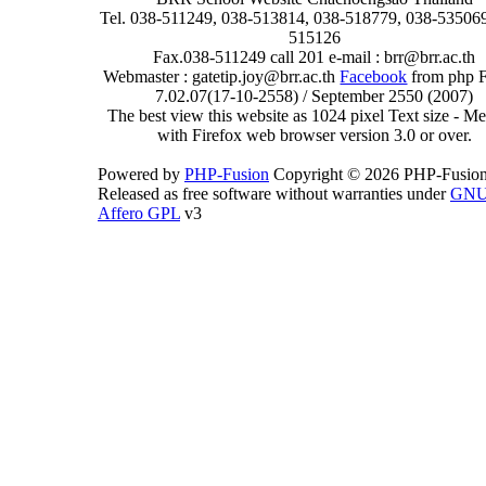
Tel. 038-511249, 038-513814, 038-518779, 038-535069
515126
Fax.038-511249 call 201 e-mail : brr@brr.ac.th
Webmaster : gatetip.joy@brr.ac.th
Facebook
from php 
7.02.07(17-10-2558) / September 2550 (2007)
The best view this website as 1024 pixel Text size - 
with Firefox web browser version 3.0 or over.
Powered by
PHP-Fusion
Copyright © 2026 PHP-Fusion
Released as free software without warranties under
GN
Affero GPL
v3