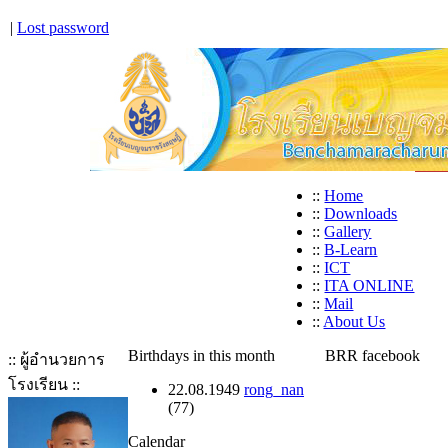
|
Lost password
::
Home
::
Downloads
::
Gallery
::
B-Learn
::
ICT
::
ITA ONLINE
::
Mail
::
About Us
Birthdays in this month
BRR facebook
:: ผู้อำนวยการ
โรงเรียน ::
22.08.1949
rong_nan
(77)
Calendar