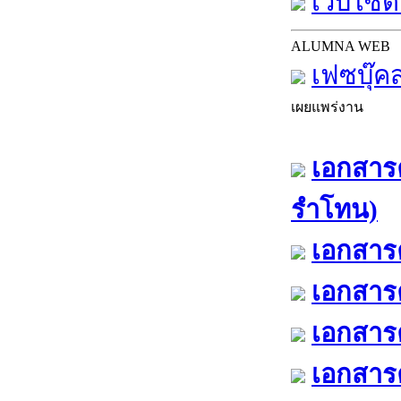
เว็บไซต์
ALUMNA WEB
เฟซบุ๊ค
เผยแพร่งาน
เอกสารค
รำโทน)
เอกสารค
เอกสารค
เอกสารค
เอกสารค