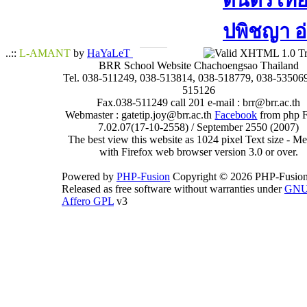
ดนตรีไทย​ 
ปพิชญา​ อ
..::
L-AMANT
by
HaYaLeT
BRR School Website Chachoengsao Thailand
Tel. 038-511249, 038-513814, 038-518779, 038-535069
515126
Fax.038-511249 call 201 e-mail : brr@brr.ac.th
Webmaster : gatetip.joy@brr.ac.th
Facebook
from php 
7.02.07(17-10-2558) / September 2550 (2007)
The best view this website as 1024 pixel Text size - 
with Firefox web browser version 3.0 or over.
Powered by
PHP-Fusion
Copyright © 2026 PHP-Fusion
Released as free software without warranties under
GN
Affero GPL
v3