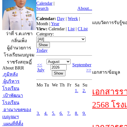
Calendar
|
Search
About...
Calendar:
Day
|
Week
|
แบบวัดการรับรู้ขอ
Month
|
Year
View:
Calendar
|
List
|
CList
ว่าที่ ร.ต.เกชา
Category:
กลิ่นเพ็ง
ผู้อำนวยการ
Today
โรงเรียนเบญจม
ราชรังสฤษฎิ์
<<
September
About BRR
July
>>
เอกสาร/ข้อมูล
ภูมิหลัง
ผู้บริหาร
Mo
Tu
We
Th
Fr
Sa
Su
โรงเรียน
เอกสารรา
1.
2.
เป้าพัฒนา
โรงเรียน
2568 โรงเ
อาณาเขตของ
3.
4.
5.
6.
7.
8.
9.
เบญจมฯ
แผนที่ที่ตั้ง