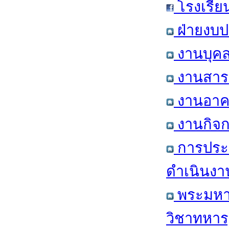
โรงเรีย
ฝ่ายงบป
งานบุคล
งานสารส
งานอาคา
งานกิจก
การประ
ดำเนินงา
พระมหาก
วิชาทหาร