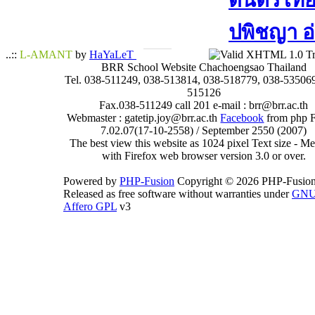
ดนตรีไทย​ 
ปพิชญา​ อ
..::
L-AMANT
by
HaYaLeT
BRR School Website Chachoengsao Thailand
Tel. 038-511249, 038-513814, 038-518779, 038-535069
515126
Fax.038-511249 call 201 e-mail : brr@brr.ac.th
Webmaster : gatetip.joy@brr.ac.th
Facebook
from php 
7.02.07(17-10-2558) / September 2550 (2007)
The best view this website as 1024 pixel Text size - 
with Firefox web browser version 3.0 or over.
Powered by
PHP-Fusion
Copyright © 2026 PHP-Fusion
Released as free software without warranties under
GN
Affero GPL
v3