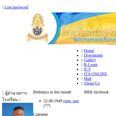
|
Lost password
::
Home
::
Downloads
::
Gallery
::
B-Learn
::
ICT
::
ITA ONLINE
::
Mail
::
About Us
Birthdays in this month
BRR facebook
:: ผู้อำนวยการ
โรงเรียน ::
22.08.1949
rong_nan
(77)
Calendar