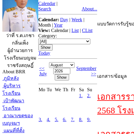
Calendar
|
Search
About...
Calendar:
Day
|
Week
|
แบบวัดการรับรู้ขอ
Month
|
Year
View:
Calendar
|
List
|
CList
ว่าที่ ร.ต.เกชา
Category:
กลิ่นเพ็ง
ผู้อำนวยการ
Today
โรงเรียนเบญจม
ราชรังสฤษฎิ์
<<
September
About BRR
July
>>
เอกสาร/ข้อมูล
ภูมิหลัง
ผู้บริหาร
Mo
Tu
We
Th
Fr
Sa
Su
โรงเรียน
เอกสารรา
1.
2.
เป้าพัฒนา
โรงเรียน
2568 โรงเ
อาณาเขตของ
3.
4.
5.
6.
7.
8.
9.
เบญจมฯ
แผนที่ที่ตั้ง