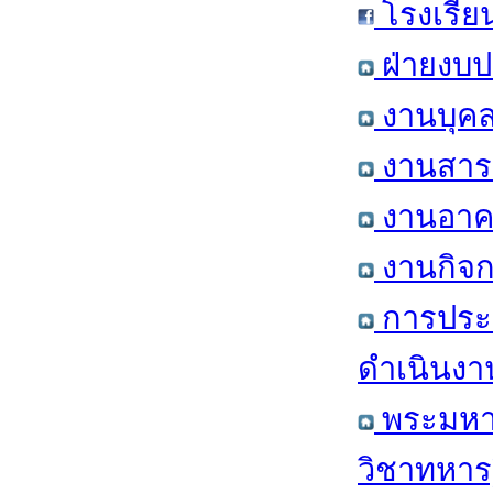
โรงเรีย
ฝ่ายงบป
งานบุคล
งานสารส
งานอาคา
งานกิจก
การประ
ดำเนินงา
พระมหาก
วิชาทหาร