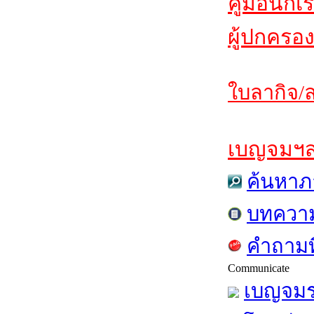
คู่มือนักเ
ผู้ปกครอง
ใบลากิจ/ล
เบญจมฯสาร
ค้นหาภ
บทควา
คำถามท
Communicate
เบญจมร