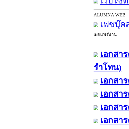
เว็บไซต์
ALUMNA WEB
เฟซบุ๊ค
เผยแพร่งาน
เอกสารค
รำโทน)
เอกสารค
เอกสารค
เอกสารค
เอกสารค