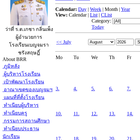
Calendar:
Day
|
Week
|
Month
|
Year
View:
Calendar
|
List
|
CList
Category:
Today
ว่าที่ ร.ต.เกชา กลิ่นเพ็ง
ผู้อำนวยการ
<< July
โรงเรียนเบญจมรา
ชรังสฤษฎิ์
Mo
Tu
We
Th
Fr
About BRR
ภูมิหลัง
ผู้บริหารโรงเรียน
เป้าพัฒนาโรงเรียน
3.
4.
5.
6.
7.
อาณาเขตของเบญจมฯ
แผนที่ที่ตั้งโรงเรียน
ทำเนียบผู้บริหาร
ทำเนียบครู
10.
11.
12.
13.
14.
กรรมการสถานศึกษา
ทำเนียบประธาน
นักเรียน
17.
18.
19.
20.
21.