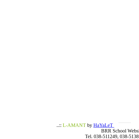
..::
L-AMANT
by
HaYaLeT
BRR School Websi
Tel. 038-511249, 038-5138