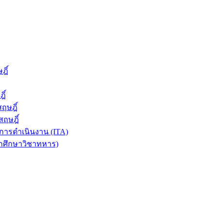
ฎิ์
ิ์
ฤษฎิ์
ฤษฎิ์
ารดำเนินงาน (ITA)
ักศึกษาวิชาทหาร)