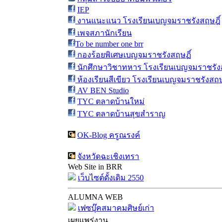
IEP
งานแนะแนว โรงเรียนเบญจมราชรังสฤษฎิ์
เพจสภานักเรียน
To be number one brr
กองร้อยพิเศษเบญจมราชรังสฤษฏิ์
นักศึกษาวิชาทหาร โรงเรียนเบญจมราชรังส
ห้องเรียนสีเขียว โรงเรียนเบญจมราชรังสฤษ
AV BEN Studio
TYC ตลาดบ้านใหม่
TYC ตลาดบ้านสุขสำราญ
OK-Blog ครูณรงค์
จังหวัดฉะเชิงเทรา
Web Site in BRR
เว็บไซต์ดั้งเดิม 2550
ALUMNA WEB
เฟซบุ๊คสมาคมศิษย์เก่า
เผยแพร่งาน