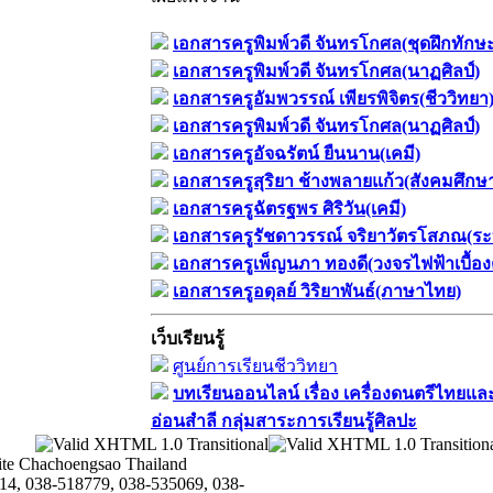
เอกสารครูพิมพ์วดี จันทรโกศล(ชุดฝึกทักษ
เอกสารครูพิมพ์วดี จันทรโกศล(นาฏศิลป์)
เอกสารครูอัมพวรรณ์ เพียรพิจิตร(ชีววิทยา
เอกสารครูพิมพ์วดี จันทรโกศล(นาฏศิลป์)
เอกสารครูอัจฉรัตน์ ยืนนาน(เคมี)
เอกสารครูสุริยา ช้างพลายแก้ว(สังคมศึกษ
เอกสารครูฉัตรฐพร ศิริวัน(เคมี)
เอกสารครูรัชดาวรรณ์ จริยาวัตรโสภณ(ระ
เอกสารครูเพ็ญนภา ทองดี(วงจรไฟฟ้าเบื้อง
เอกสารครูอดุลย์ วิริยาพันธ์(ภาษาไทย)
เว็บเรียนรู้
ศูนย์การเรียนชีววิทยา
บทเรียนออนไลน์​ เรื่อง​ เครื่องดนตรีไทยและ
อ่อนสำลี​ กลุ่มสาระการเรียนรู้ศิลปะ
te Chachoengsao Thailand
14, 038-518779, 038-535069, 038-