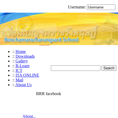
Username:
::
Home
::
Downloads
::
Gallery
::
B-Learn
::
ICT
::
ITA ONLINE
::
Mail
::
About Us
BRR facebook
About...