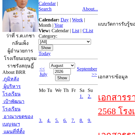
Calendar
|
Search
About...
Calendar:
Day
|
Week
|
แบบวัดการรับรู้ขอ
Month
|
Year
View:
Calendar
|
List
|
CList
ว่าที่ ร.ต.เกชา
Category:
กลิ่นเพ็ง
ผู้อำนวยการ
Today
โรงเรียนเบญจม
ราชรังสฤษฎิ์
<<
September
About BRR
July
>>
เอกสาร/ข้อมูล
ภูมิหลัง
ผู้บริหาร
Mo
Tu
We
Th
Fr
Sa
Su
โรงเรียน
เอกสารรา
1.
2.
เป้าพัฒนา
โรงเรียน
2568 โรงเ
อาณาเขตของ
3.
4.
5.
6.
7.
8.
9.
เบญจมฯ
แผนที่ที่ตั้ง