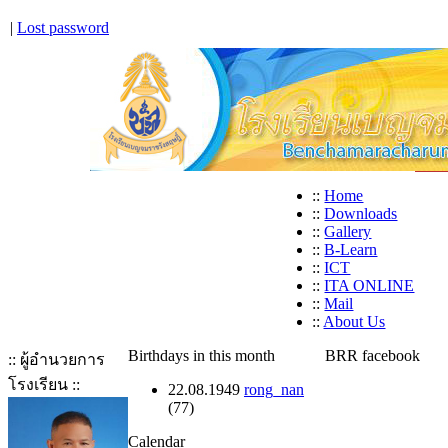
|
Lost password
::
Home
::
Downloads
::
Gallery
::
B-Learn
::
ICT
::
ITA ONLINE
::
Mail
::
About Us
Birthdays in this month
BRR facebook
:: ผู้อำนวยการ
โรงเรียน ::
22.08.1949
rong_nan
(77)
Calendar