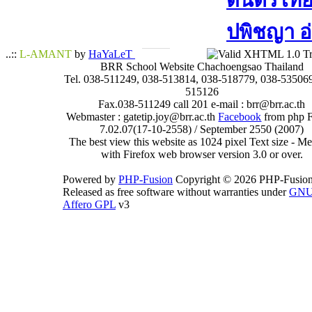
ดนตรีไทย​ 
ปพิชญา​ อ
..::
L-AMANT
by
HaYaLeT
BRR School Website Chachoengsao Thailand
Tel. 038-511249, 038-513814, 038-518779, 038-535069
515126
Fax.038-511249 call 201 e-mail : brr@brr.ac.th
Webmaster : gatetip.joy@brr.ac.th
Facebook
from php 
7.02.07(17-10-2558) / September 2550 (2007)
The best view this website as 1024 pixel Text size - 
with Firefox web browser version 3.0 or over.
Powered by
PHP-Fusion
Copyright © 2026 PHP-Fusion
Released as free software without warranties under
GN
Affero GPL
v3