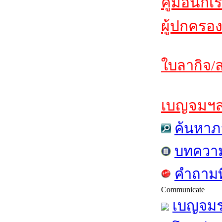
คู่มือนักเ
ผู้ปกครอง
ใบลากิจ/ล
เบญจมฯสาร
ค้นหาภ
บทควา
คำถามท
Communicate
เบญจมร