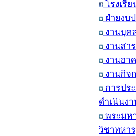
โรงเรีย
ฝ่ายงบป
งานบุคล
งานสารส
งานอาคา
งานกิจก
การประ
ดำเนินงา
พระมหาก
วิชาทหาร