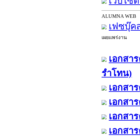
เว็บไซต์
ALUMNA WEB
เฟซบุ๊ค
เผยแพร่งาน
เอกสารค
รำโทน)
เอกสารค
เอกสารค
เอกสารค
เอกสารค