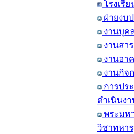
โรงเรีย
ฝ่ายงบป
งานบุคล
งานสารส
งานอาคา
งานกิจก
การประ
ดำเนินงา
พระมหาก
วิชาทหาร