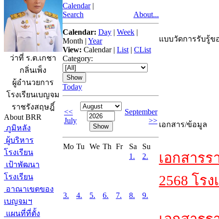
Calendar
|
Search
About...
Calendar:
Day
|
Week
|
แบบวัดการรับรู้ขอ
Month
|
Year
View:
Calendar
|
List
|
CList
ว่าที่ ร.ต.เกชา
Category:
กลิ่นเพ็ง
ผู้อำนวยการ
Today
โรงเรียนเบญจม
ราชรังสฤษฎิ์
<<
September
About BRR
July
>>
เอกสาร/ข้อมูล
ภูมิหลัง
ผู้บริหาร
Mo
Tu
We
Th
Fr
Sa
Su
โรงเรียน
เอกสารรา
1.
2.
เป้าพัฒนา
โรงเรียน
2568 โรงเ
อาณาเขตของ
3.
4.
5.
6.
7.
8.
9.
เบญจมฯ
แผนที่ที่ตั้ง