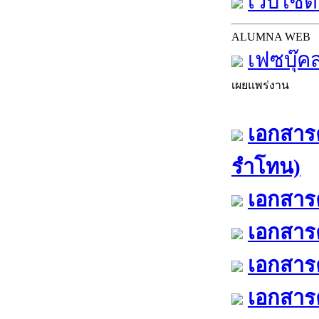
เว็บไซต์
ALUMNA WEB
เฟซบุ๊ค
เผยแพร่งาน
เอกสารค
รำโทน)
เอกสารค
เอกสารค
เอกสารค
เอกสารค