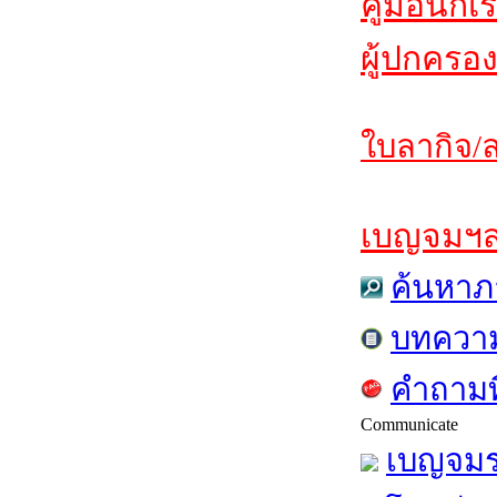
คู่มือนักเ
ผู้ปกครอง
ใบลากิจ/ล
เบญจมฯสาร
ค้นหาภ
บทควา
คำถามท
Communicate
เบญจมร