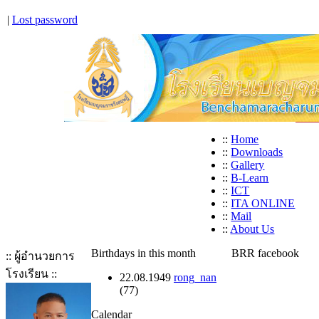
|
Lost password
::
Home
::
Downloads
::
Gallery
::
B-Learn
::
ICT
::
ITA ONLINE
::
Mail
::
About Us
Birthdays in this month
BRR facebook
:: ผู้อำนวยการ
โรงเรียน ::
22.08.1949
rong_nan
(77)
Calendar