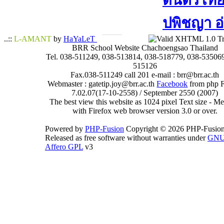
ดนตรีไทย​ 
ปพิชญา​ อ
..::
L-AMANT
by
HaYaLeT
BRR School Website Chachoengsao Thailand
Tel. 038-511249, 038-513814, 038-518779, 038-535069
515126
Fax.038-511249 call 201 e-mail : brr@brr.ac.th
Webmaster : gatetip.joy@brr.ac.th
Facebook
from php 
7.02.07(17-10-2558) / September 2550 (2007)
The best view this website as 1024 pixel Text size - 
with Firefox web browser version 3.0 or over.
Powered by
PHP-Fusion
Copyright © 2026 PHP-Fusion
Released as free software without warranties under
GN
Affero GPL
v3