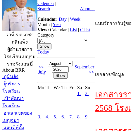
Calendar
|
Search
About...
Calendar:
Day
|
Week
|
แบบวัดการรับรู้ขอ
Month
|
Year
View:
Calendar
|
List
|
CList
ว่าที่ ร.ต.เกชา
Category:
กลิ่นเพ็ง
ผู้อำนวยการ
Today
โรงเรียนเบญจม
ราชรังสฤษฎิ์
<<
September
About BRR
July
>>
เอกสาร/ข้อมูล
ภูมิหลัง
ผู้บริหาร
Mo
Tu
We
Th
Fr
Sa
Su
โรงเรียน
เอกสารรา
1.
2.
เป้าพัฒนา
โรงเรียน
2568 โรงเ
อาณาเขตของ
3.
4.
5.
6.
7.
8.
9.
เบญจมฯ
แผนที่ที่ตั้ง