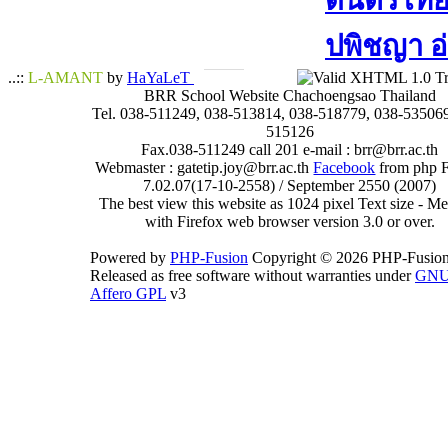
ดนตรีไทย​ 
ปพิชญา​ อ
..::
L-AMANT
by
HaYaLeT
BRR School Website Chachoengsao Thailand
Tel. 038-511249, 038-513814, 038-518779, 038-535069
515126
Fax.038-511249 call 201 e-mail : brr@brr.ac.th
Webmaster : gatetip.joy@brr.ac.th
Facebook
from php 
7.02.07(17-10-2558) / September 2550 (2007)
The best view this website as 1024 pixel Text size - 
with Firefox web browser version 3.0 or over.
Powered by
PHP-Fusion
Copyright © 2026 PHP-Fusion
Released as free software without warranties under
GN
Affero GPL
v3