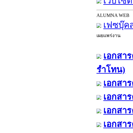
เว็บไซต์
ALUMNA WEB
เฟซบุ๊ค
เผยแพร่งาน
เอกสารค
รำโทน)
เอกสารค
เอกสารค
เอกสารค
เอกสารค