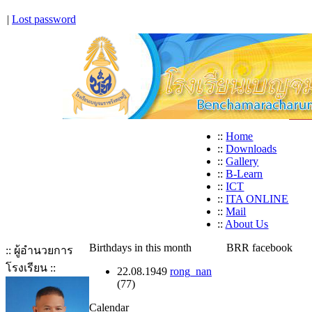
|
Lost password
::
Home
::
Downloads
::
Gallery
::
B-Learn
::
ICT
::
ITA ONLINE
::
Mail
::
About Us
Birthdays in this month
BRR facebook
:: ผู้อำนวยการ
โรงเรียน ::
22.08.1949
rong_nan
(77)
Calendar