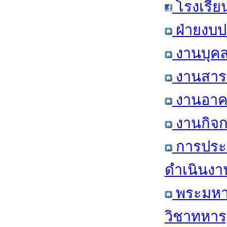
โรงเรีย
ฝ่ายงบป
งานบุคล
งานสารส
งานอาคา
งานกิจก
การประ
ดำเนินงา
พระมหาก
วิชาทหาร