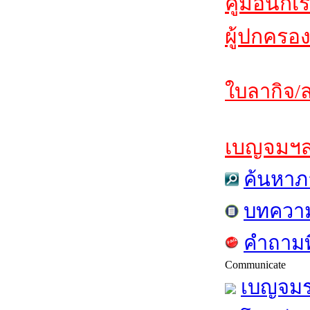
คู่มือนักเ
ผู้ปกครอง
ใบลากิจ/ล
เบญจมฯสาร
ค้นหาภ
บทควา
คำถามท
Communicate
เบญจมร