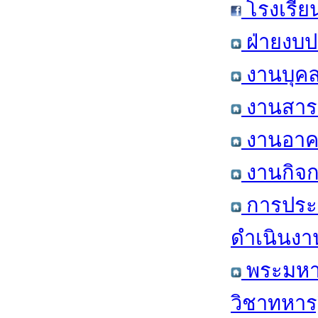
โรงเรีย
ฝ่ายงบป
งานบุคล
งานสารส
งานอาคา
งานกิจก
การประ
ดำเนินงา
พระมหาก
วิชาทหาร