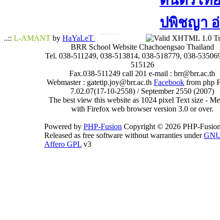
ดนตรีไทย​ 
ปพิชญา​ อ
..::
L-AMANT
by
HaYaLeT
BRR School Website Chachoengsao Thailand
Tel. 038-511249, 038-513814, 038-518779, 038-535069
515126
Fax.038-511249 call 201 e-mail : brr@brr.ac.th
Webmaster : gatetip.joy@brr.ac.th
Facebook
from php 
7.02.07(17-10-2558) / September 2550 (2007)
The best view this website as 1024 pixel Text size - 
with Firefox web browser version 3.0 or over.
Powered by
PHP-Fusion
Copyright © 2026 PHP-Fusion
Released as free software without warranties under
GN
Affero GPL
v3