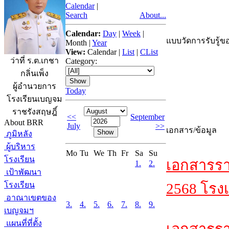
Calendar
|
Search
About...
Calendar:
Day
|
Week
|
แบบวัดการรับรู้ขอ
Month
|
Year
View:
Calendar
|
List
|
CList
ว่าที่ ร.ต.เกชา
Category:
กลิ่นเพ็ง
ผู้อำนวยการ
Today
โรงเรียนเบญจม
ราชรังสฤษฎิ์
<<
September
About BRR
July
>>
เอกสาร/ข้อมูล
ภูมิหลัง
ผู้บริหาร
Mo
Tu
We
Th
Fr
Sa
Su
โรงเรียน
เอกสารรา
1.
2.
เป้าพัฒนา
โรงเรียน
2568 โรงเ
อาณาเขตของ
3.
4.
5.
6.
7.
8.
9.
เบญจมฯ
แผนที่ที่ตั้ง