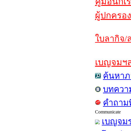
คู่มือนักเ
ผู้ปกครอง
ใบลากิจ/ล
เบญจมฯสาร
ค้นหาภ
บทควา
คำถามท
Communicate
เบญจมร