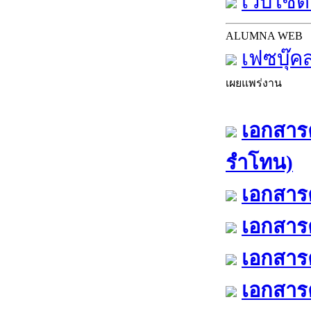
เว็บไซต์
ALUMNA WEB
เฟซบุ๊ค
เผยแพร่งาน
เอกสารค
รำโทน)
เอกสารค
เอกสารค
เอกสารค
เอกสารค