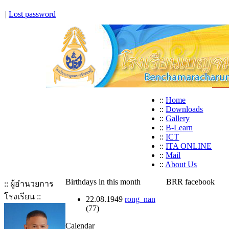
|
Lost password
::
Home
::
Downloads
::
Gallery
::
B-Learn
::
ICT
::
ITA ONLINE
::
Mail
::
About Us
Birthdays in this month
BRR facebook
:: ผู้อำนวยการ
โรงเรียน ::
22.08.1949
rong_nan
(77)
Calendar