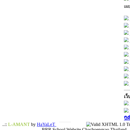
เผ
เว็
ปีท
..::
L-AMANT
by
HaYaLeT
BRR School Website Chachoengsao Thailand