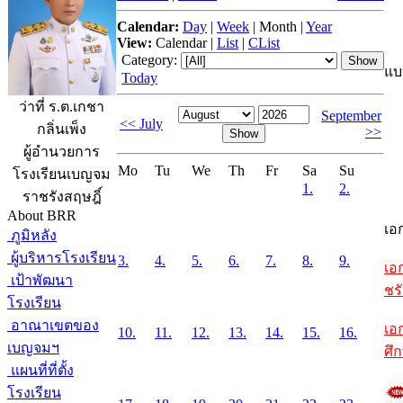
Calendar:
Day
|
Week
|
Month
|
Year
View:
Calendar
|
List
|
CList
Category:
แบ
Today
ว่าที่ ร.ต.เกชา
September
<< July
กลิ่นเพ็ง
>>
ผู้อำนวยการ
Mo
Tu
We
Th
Fr
Sa
Su
โรงเรียนเบญจม
1.
2.
ราชรังสฤษฎิ์
About BRR
เอ
ภูมิหลัง
ผู้บริหารโรงเรียน
3.
4.
5.
6.
7.
8.
9.
เอ
เป้าพัฒนา
ชรั
โรงเรียน
อาณาเขตของ
เอ
10.
11.
12.
13.
14.
15.
16.
เบญจมฯ
ศึ
แผนที่ที่ตั้ง
โรงเรียน