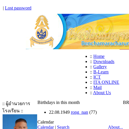
|
Lost password
::
Home
::
Downloads
::
Gallery
::
B-Learn
::
ICT
::
ITA ONLINE
::
Mail
::
About Us
Birthdays in this month
BR
:: ผู้อำนวยการ
โรงเรียน ::
22.08.1949
rong_nan
(77)
Calendar
Calendar
|
Search
About...