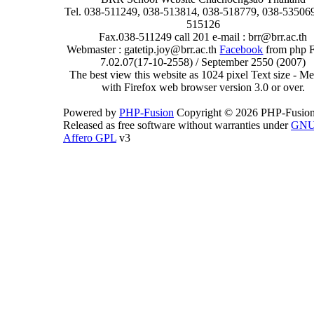
Tel. 038-511249, 038-513814, 038-518779, 038-535069
515126
Fax.038-511249 call 201 e-mail : brr@brr.ac.th
Webmaster : gatetip.joy@brr.ac.th
Facebook
from php 
7.02.07(17-10-2558) / September 2550 (2007)
The best view this website as 1024 pixel Text size - 
with Firefox web browser version 3.0 or over.
Powered by
PHP-Fusion
Copyright © 2026 PHP-Fusion
Released as free software without warranties under
GN
Affero GPL
v3