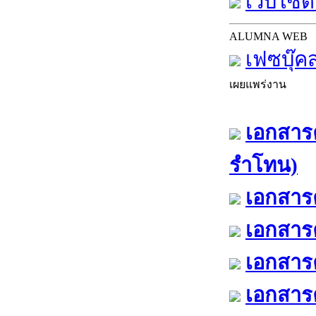
เว็บไซต์
ALUMNA WEB
เฟซบุ๊ค
เผยแพร่งาน
เอกสารค
รำโทน)
เอกสารค
เอกสารค
เอกสารค
เอกสารค