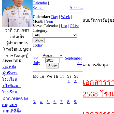
Calendar
|
Search
About...
Calendar:
Day
|
Week
|
แบบวัดการรับรู้ขอ
Month
|
Year
View:
Calendar
|
List
|
CList
ว่าที่ ร.ต.เกชา
Category:
กลิ่นเพ็ง
ผู้อำนวยการ
Today
โรงเรียนเบญจม
ราชรังสฤษฎิ์
<<
September
About BRR
July
>>
เอกสาร/ข้อมูล
ภูมิหลัง
ผู้บริหาร
Mo
Tu
We
Th
Fr
Sa
Su
โรงเรียน
เอกสารรา
1.
2.
เป้าพัฒนา
โรงเรียน
2568 โรงเ
อาณาเขตของ
3.
4.
5.
6.
7.
8.
9.
เบญจมฯ
แผนที่ที่ตั้ง