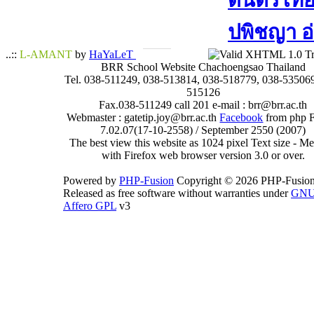
ดนตรีไทย​ 
ปพิชญา​ อ
..::
L-AMANT
by
HaYaLeT
BRR School Website Chachoengsao Thailand
Tel. 038-511249, 038-513814, 038-518779, 038-535069
515126
Fax.038-511249 call 201 e-mail : brr@brr.ac.th
Webmaster : gatetip.joy@brr.ac.th
Facebook
from php 
7.02.07(17-10-2558) / September 2550 (2007)
The best view this website as 1024 pixel Text size - 
with Firefox web browser version 3.0 or over.
Powered by
PHP-Fusion
Copyright © 2026 PHP-Fusion
Released as free software without warranties under
GN
Affero GPL
v3