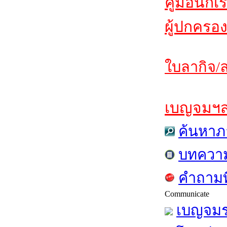
คู่มือนักเ
ผู้ปกครอง
ใบลากิจ/ล
เบญจมฯสาร
ค้นหาภ
บทควา
คำถามท
Communicate
เบญจมร