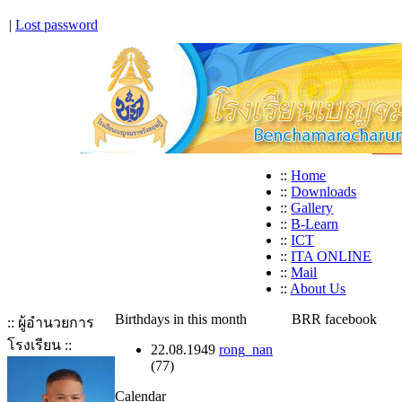
|
Lost password
::
Home
::
Downloads
::
Gallery
::
B-Learn
::
ICT
::
ITA ONLINE
::
Mail
::
About Us
Birthdays in this month
BRR facebook
:: ผู้อำนวยการ
โรงเรียน ::
22.08.1949
rong_nan
(77)
Calendar