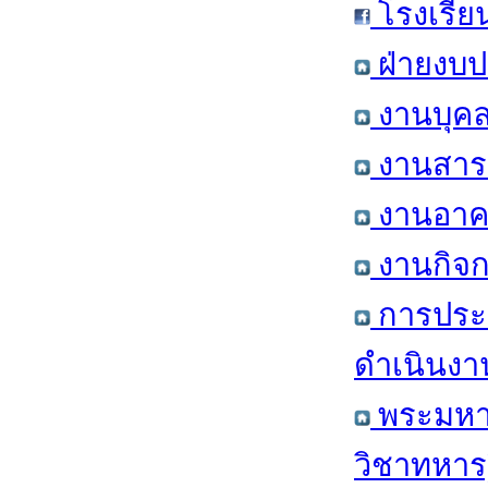
โรงเรีย
ฝ่ายงบป
งานบุคล
งานสารส
งานอาคา
งานกิจก
การประ
ดำเนินงา
พระมหาก
วิชาทหาร