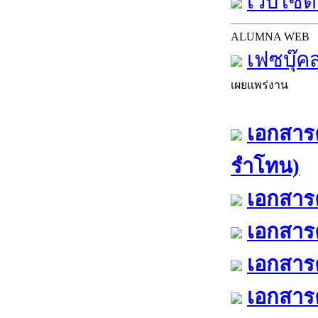
เว็บไซต์
ALUMNA WEB
เฟซบุ๊ค
เผยแพร่งาน
เอกสารค
รำโทน)
เอกสารค
เอกสารค
เอกสารค
เอกสารค