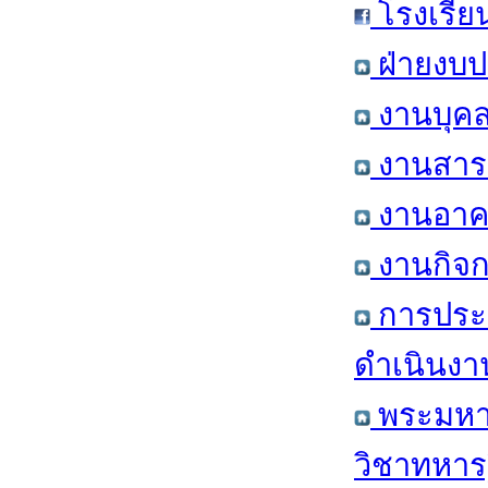
โรงเรีย
ฝ่ายงบป
งานบุคล
งานสารส
งานอาคา
งานกิจก
การประ
ดำเนินงา
พระมหาก
วิชาทหาร