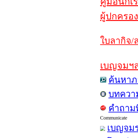
คู่มือนักเ
ผู้ปกครอง
ใบลากิจ/ล
เบญจมฯสาร
ค้นหาภ
บทควา
คำถามท
Communicate
เบญจมร