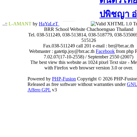
ดนตรีไทย​ 
ปพิชญา​ อ
..::
L-AMANT
by
HaYaLeT
BRR School Website Chachoengsao Thailand
Tel. 038-511249, 038-513814, 038-518779, 038-535069
515126
Fax.038-511249 call 201 e-mail : brr@brr.ac.th
Webmaster : gatetip.joy@brr.ac.th
Facebook
from php 
7.02.07(17-10-2558) / September 2550 (2007)
The best view this website as 1024 pixel Text size - 
with Firefox web browser version 3.0 or over.
Powered by
PHP-Fusion
Copyright © 2026 PHP-Fusion
Released as free software without warranties under
GN
Affero GPL
v3