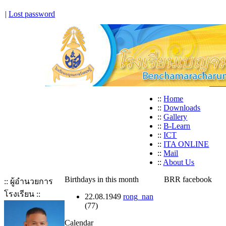
|
Lost password
::
Home
::
Downloads
::
Gallery
::
B-Learn
::
ICT
::
ITA ONLINE
::
Mail
::
About Us
Birthdays in this month
BRR facebook
:: ผู้อำนวยการ
โรงเรียน ::
22.08.1949
rong_nan
(77)
Calendar