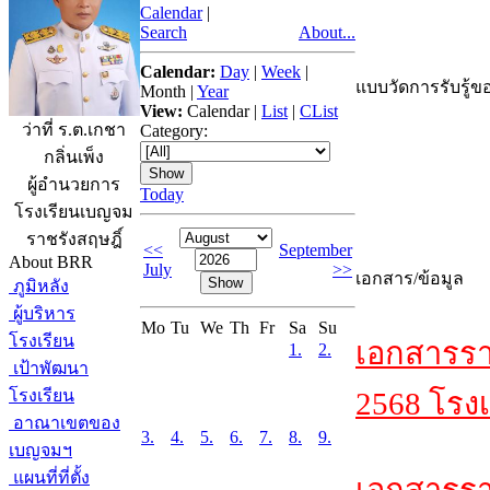
Calendar
|
Search
About...
Calendar:
Day
|
Week
|
แบบวัดการรับรู้ขอ
Month
|
Year
View:
Calendar
|
List
|
CList
ว่าที่ ร.ต.เกชา
Category:
กลิ่นเพ็ง
ผู้อำนวยการ
Today
โรงเรียนเบญจม
ราชรังสฤษฎิ์
<<
September
About BRR
July
>>
เอกสาร/ข้อมูล
ภูมิหลัง
ผู้บริหาร
Mo
Tu
We
Th
Fr
Sa
Su
โรงเรียน
เอกสารรา
1.
2.
เป้าพัฒนา
โรงเรียน
2568 โรงเ
อาณาเขตของ
3.
4.
5.
6.
7.
8.
9.
เบญจมฯ
แผนที่ที่ตั้ง