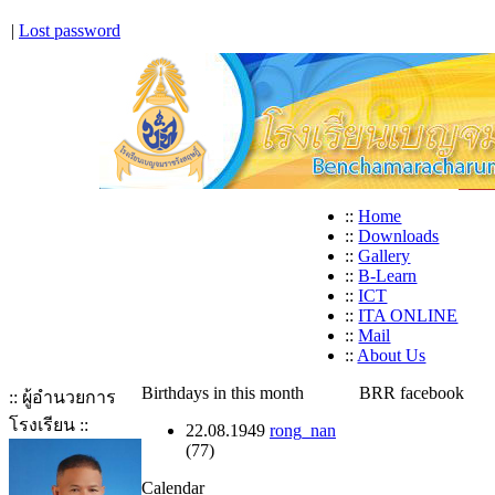
|
Lost password
::
Home
::
Downloads
::
Gallery
::
B-Learn
::
ICT
::
ITA ONLINE
::
Mail
::
About Us
Birthdays in this month
BRR facebook
:: ผู้อำนวยการ
โรงเรียน ::
22.08.1949
rong_nan
(77)
Calendar