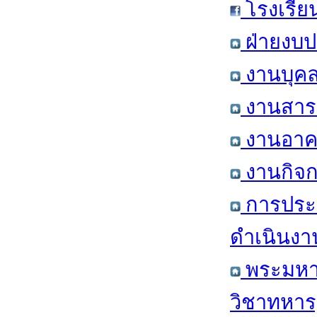
โรงเรีย
ฝ่ายงบป
งานบุคล
งานสารส
งานอาคา
งานกิจก
การประ
ดำเนินงา
พระมหาก
วิชาทหาร