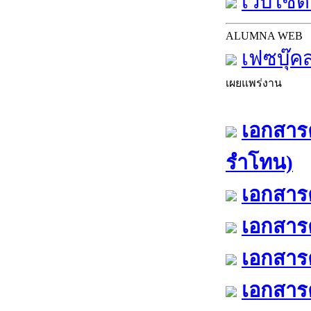
เว็บไซต์
ALUMNA WEB
เฟซบุ๊ค
เผยแพร่งาน
เอกสารค
รำโทน)
เอกสารค
เอกสารค
เอกสารค
เอกสารค