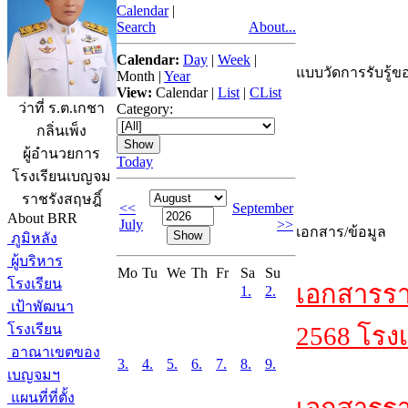
Calendar
|
Search
About...
Calendar:
Day
|
Week
|
แบบวัดการรับรู้ขอ
Month
|
Year
View:
Calendar
|
List
|
CList
ว่าที่ ร.ต.เกชา
Category:
กลิ่นเพ็ง
ผู้อำนวยการ
Today
โรงเรียนเบญจม
ราชรังสฤษฎิ์
<<
September
About BRR
July
>>
เอกสาร/ข้อมูล
ภูมิหลัง
ผู้บริหาร
Mo
Tu
We
Th
Fr
Sa
Su
โรงเรียน
เอกสารรา
1.
2.
เป้าพัฒนา
โรงเรียน
2568 โรงเ
อาณาเขตของ
3.
4.
5.
6.
7.
8.
9.
เบญจมฯ
แผนที่ที่ตั้ง