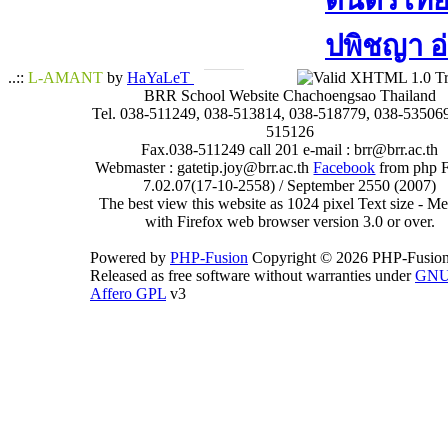
ดนตรีไทย​ 
ปพิชญา​ อ
..::
L-AMANT
by
HaYaLeT
BRR School Website Chachoengsao Thailand
Tel. 038-511249, 038-513814, 038-518779, 038-535069
515126
Fax.038-511249 call 201 e-mail : brr@brr.ac.th
Webmaster : gatetip.joy@brr.ac.th
Facebook
from php 
7.02.07(17-10-2558) / September 2550 (2007)
The best view this website as 1024 pixel Text size - 
with Firefox web browser version 3.0 or over.
Powered by
PHP-Fusion
Copyright © 2026 PHP-Fusion
Released as free software without warranties under
GN
Affero GPL
v3