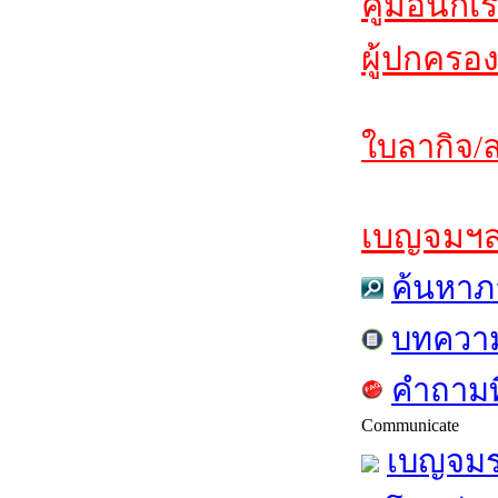
คู่มือนักเ
ผู้ปกครอง
ใบลากิจ/ล
เบญจมฯสาร
ค้นหาภ
บทควา
คำถามท
Communicate
เบญจมร