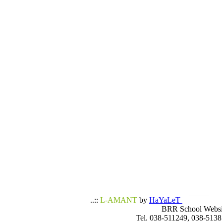
..::
L-AMANT
by
HaYaLeT
BRR School Websi
Tel. 038-511249, 038-5138