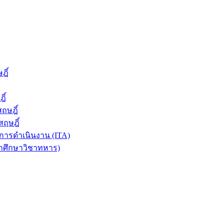
ฎิ์
ิ์
ฤษฎิ์
ฤษฎิ์
ารดำเนินงาน (ITA)
ักศึกษาวิชาทหาร)