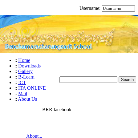
Username:
::
Home
::
Downloads
::
Gallery
::
B-Learn
::
ICT
::
ITA ONLINE
::
Mail
::
About Us
BRR facebook
About...