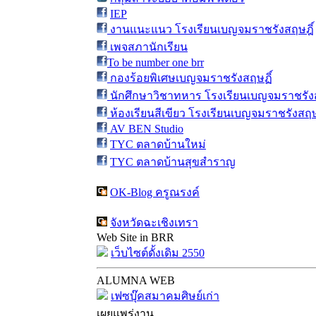
IEP
งานแนะแนว โรงเรียนเบญจมราชรังสฤษฎิ์
เพจสภานักเรียน
To be number one brr
กองร้อยพิเศษเบญจมราชรังสฤษฏิ์
นักศึกษาวิชาทหาร โรงเรียนเบญจมราชรังส
ห้องเรียนสีเขียว โรงเรียนเบญจมราชรังสฤษ
AV BEN Studio
TYC ตลาดบ้านใหม่
TYC ตลาดบ้านสุขสำราญ
OK-Blog ครูณรงค์
จังหวัดฉะเชิงเทรา
Web Site in BRR
เว็บไซต์ดั้งเดิม 2550
ALUMNA WEB
เฟซบุ๊คสมาคมศิษย์เก่า
เผยแพร่งาน