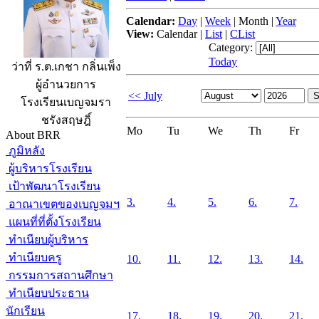
Calendar:
Day
|
Week
|
Month
|
Year
View:
Calendar
|
List
|
CList
Category:
Today
ว่าที่ ร.ต.เกชา กลิ่นเพ็ง
ผู้อำนวยการ
<< July
โรงเรียนเบญจมรา
ชรังสฤษฎิ์
Mo
Tu
We
Th
Fr
About BRR
ภูมิหลัง
ผู้บริหารโรงเรียน
เป้าพัฒนาโรงเรียน
3.
4.
5.
6.
7.
อาณาเขตของเบญจมฯ
แผนที่ที่ตั้งโรงเรียน
ทำเนียบผู้บริหาร
ทำเนียบครู
10.
11.
12.
13.
14.
กรรมการสถานศึกษา
ทำเนียบประธาน
นักเรียน
17.
18.
19.
20.
21.