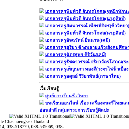
เอกสารครูพิมพ์วดี จันทรโกศล(ชุดฝึกทักษ
เอกสารครูพิมพ์วดี จันทรโกศล(นาฏศิลป์)
เอกสารครูอัมพวรรณ์ เพียรพิจิตร(ชีววิทยา
เอกสารครูพิมพ์วดี จันทรโกศล(นาฏศิลป์)
เอกสารครูอัจฉรัตน์ ยืนนาน(เคมี)
เอกสารครูสุริยา ช้างพลายแก้ว(สังคมศึกษ
เอกสารครูฉัตรฐพร ศิริวัน(เคมี)
เอกสารครูรัชดาวรรณ์ จริยาวัตรโสภณ(ระ
เอกสารครูเพ็ญนภา ทองดี(วงจรไฟฟ้าเบื้อง
เอกสารครูอดุลย์ วิริยาพันธ์(ภาษาไทย)
เว็บเรียนรู้
ศูนย์การเรียนชีววิทยา
บทเรียนออนไลน์​ เรื่อง​ เครื่องดนตรีไทยและ
อ่อนสำลี​ กลุ่มสาระการเรียนรู้ศิลปะ
te Chachoengsao Thailand
14, 038-518779, 038-535069, 038-