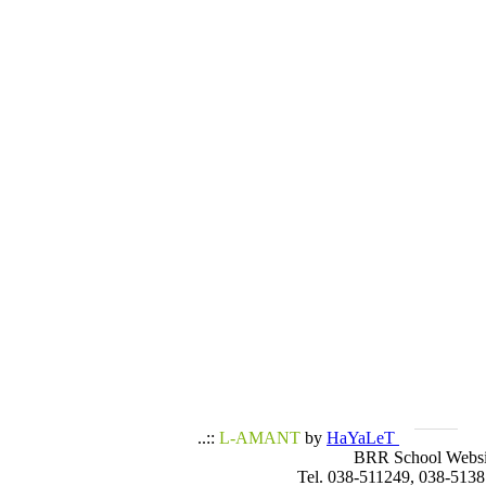
..::
L-AMANT
by
HaYaLeT
BRR School Websi
Tel. 038-511249, 038-5138