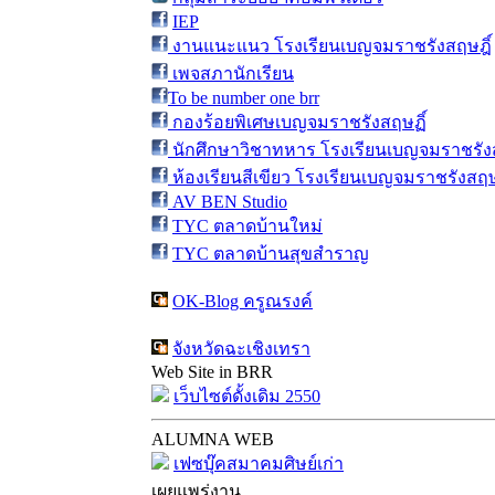
IEP
งานแนะแนว โรงเรียนเบญจมราชรังสฤษฎิ์
เพจสภานักเรียน
To be number one brr
กองร้อยพิเศษเบญจมราชรังสฤษฏิ์
นักศึกษาวิชาทหาร โรงเรียนเบญจมราชรังส
ห้องเรียนสีเขียว โรงเรียนเบญจมราชรังสฤษ
AV BEN Studio
TYC ตลาดบ้านใหม่
TYC ตลาดบ้านสุขสำราญ
OK-Blog ครูณรงค์
จังหวัดฉะเชิงเทรา
Web Site in BRR
เว็บไซต์ดั้งเดิม 2550
ALUMNA WEB
เฟซบุ๊คสมาคมศิษย์เก่า
เผยแพร่งาน