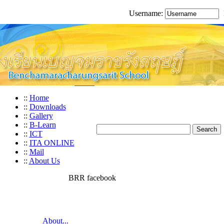
Username:
::
Home
::
Downloads
::
Gallery
::
B-Learn
::
ICT
::
ITA ONLINE
::
Mail
::
About Us
BRR facebook
About...