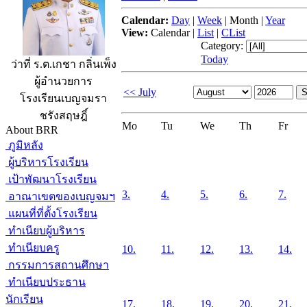
Calendar:
Day
|
Week
|
Month
|
Year
View:
Calendar
|
List
|
CList
Category:
Today
ว่าที่ ร.ต.เกชา กลิ่นเพ็ง
ผู้อำนวยการ
<< July
โรงเรียนเบญจมรา
ชรังสฤษฎิ์
Mo
Tu
We
Th
Fr
About BRR
ภูมิหลัง
ผู้บริหารโรงเรียน
เป้าพัฒนาโรงเรียน
3.
4.
5.
6.
7.
อาณาเขตของเบญจมฯ
แผนที่ที่ตั้งโรงเรียน
ทำเนียบผู้บริหาร
ทำเนียบครู
10.
11.
12.
13.
14.
กรรมการสถานศึกษา
ทำเนียบประธาน
นักเรียน
17.
18.
19.
20.
21.