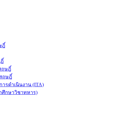
ฎิ์
ิ์
ฤษฎิ์
ฤษฎิ์
ารดำเนินงาน (ITA)
ักศึกษาวิชาทหาร)