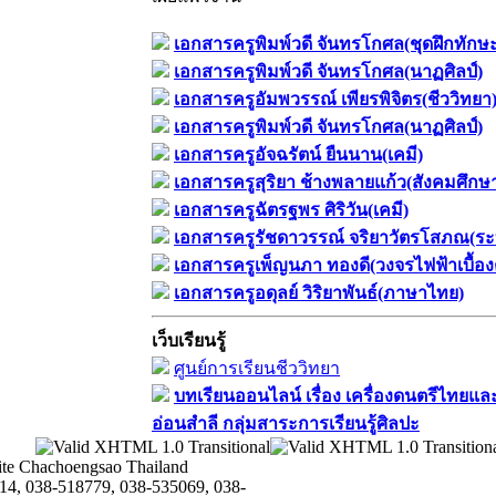
เอกสารครูพิมพ์วดี จันทรโกศล(ชุดฝึกทักษ
เอกสารครูพิมพ์วดี จันทรโกศล(นาฏศิลป์)
เอกสารครูอัมพวรรณ์ เพียรพิจิตร(ชีววิทยา
เอกสารครูพิมพ์วดี จันทรโกศล(นาฏศิลป์)
เอกสารครูอัจฉรัตน์ ยืนนาน(เคมี)
เอกสารครูสุริยา ช้างพลายแก้ว(สังคมศึกษ
เอกสารครูฉัตรฐพร ศิริวัน(เคมี)
เอกสารครูรัชดาวรรณ์ จริยาวัตรโสภณ(ระ
เอกสารครูเพ็ญนภา ทองดี(วงจรไฟฟ้าเบื้อง
เอกสารครูอดุลย์ วิริยาพันธ์(ภาษาไทย)
เว็บเรียนรู้
ศูนย์การเรียนชีววิทยา
บทเรียนออนไลน์​ เรื่อง​ เครื่องดนตรีไทยและ
อ่อนสำลี​ กลุ่มสาระการเรียนรู้ศิลปะ
te Chachoengsao Thailand
14, 038-518779, 038-535069, 038-