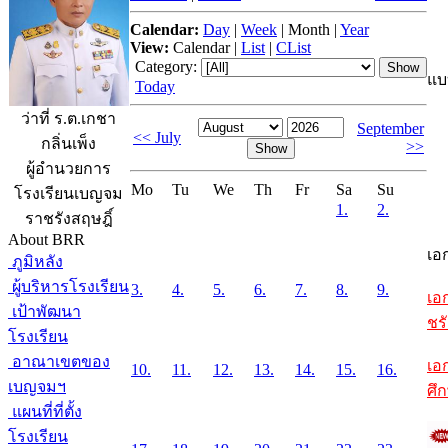
Calendar:
Day
|
Week
|
Month
|
Year
View:
Calendar
|
List
|
CList
Category:
แบ
Today
ว่าที่ ร.ต.เกชา
September
<< July
กลิ่นเพ็ง
>>
ผู้อำนวยการ
Mo
Tu
We
Th
Fr
Sa
Su
โรงเรียนเบญจม
1.
2.
ราชรังสฤษฎิ์
About BRR
เอ
ภูมิหลัง
ผู้บริหารโรงเรียน
3.
4.
5.
6.
7.
8.
9.
เอ
เป้าพัฒนา
ชรั
โรงเรียน
อาณาเขตของ
เอ
10.
11.
12.
13.
14.
15.
16.
เบญจมฯ
ศึ
แผนที่ที่ตั้ง
โรงเรียน