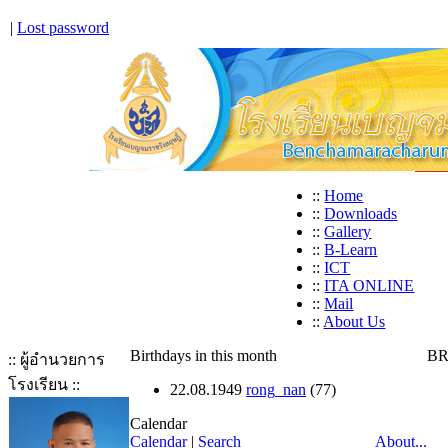
|
Lost password
::
Home
::
Downloads
::
Gallery
::
B-Learn
::
ICT
::
ITA ONLINE
::
Mail
::
About Us
Birthdays in this month
BR
:: ผู้อำนวยการ
โรงเรียน ::
22.08.1949
rong_nan
(77)
Calendar
Calendar
|
Search
About...