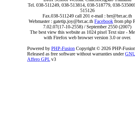
Tel. 038-511249, 038-513814, 038-518779, 038-535069
515126
Fax.038-511249 call 201 e-mail : brr@brr.ac.th
Webmaster : gatetip.joy@brr.ac.th
Facebook
from php 
7.02.07(17-10-2558) / September 2550 (2007)
The best view this website as 1024 pixel Text size - 
with Firefox web browser version 3.0 or over.
Powered by
PHP-Fusion
Copyright © 2026 PHP-Fusion
Released as free software without warranties under
GN
Affero GPL
v3