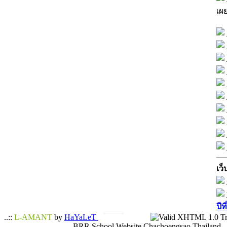
เผ
เว็
ปีท
..::
L-AMANT
by
HaYaLeT
BRR School Website Chachoengsao Thailand