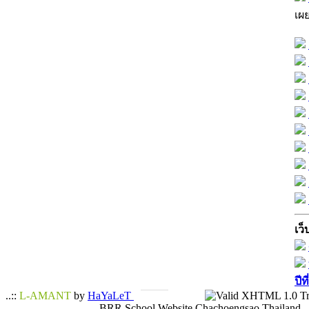
เผ
เว็
ปีท
..::
L-AMANT
by
HaYaLeT
BRR School Website Chachoengsao Thailand