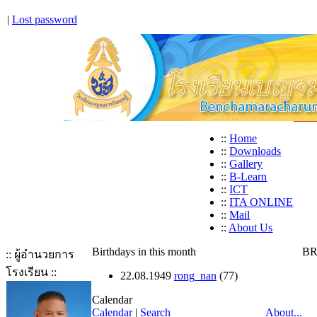
|
Lost password
::
Home
::
Downloads
::
Gallery
::
B-Learn
::
ICT
::
ITA ONLINE
::
Mail
::
About Us
Birthdays in this month
BR
:: ผู้อำนวยการ
โรงเรียน ::
22.08.1949
rong_nan
(77)
Calendar
Calendar
|
Search
About...