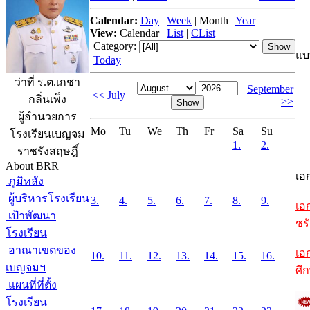
Calendar:
Day
|
Week
|
Month
|
Year
View:
Calendar
|
List
|
CList
Category:
แบ
Today
ว่าที่ ร.ต.เกชา
September
<< July
กลิ่นเพ็ง
>>
ผู้อำนวยการ
Mo
Tu
We
Th
Fr
Sa
Su
โรงเรียนเบญจม
1.
2.
ราชรังสฤษฎิ์
About BRR
เอ
ภูมิหลัง
ผู้บริหารโรงเรียน
3.
4.
5.
6.
7.
8.
9.
เอ
เป้าพัฒนา
ชรั
โรงเรียน
อาณาเขตของ
เอ
10.
11.
12.
13.
14.
15.
16.
เบญจมฯ
ศึ
แผนที่ที่ตั้ง
โรงเรียน