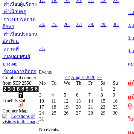
17.
18.
19.
20.
21.
22.
23.
ทำเนียบผู้บริหาร
ทำเนียบครู
1.
กรรมการสถาน
24.
25.
26.
27.
28.
29.
30.
2.
ศึกษา
ทำเนียบประธาน
3.
นักเรียน
31.
สถานที่
4.
เบญจมฯศูนย์
บางเตย
แบ
ข้อมูลการติดต่อ
Events
<<
August 2026
>>
Graphical counter
คู
from SEP 2550
Mo
Tu
We
Th
Fr
Sa
Su
1
2
3
4
5
6
7
8
9
คู่
Truehits stat
10
11
12
13
14
15
16
ผู
17
18
19
20
21
22
23
Counter Map
24
25
26
27
28
29
30
31
ใบ
No events.
เบ