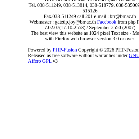
Tel. 038-511249, 038-513814, 038-518779, 038-535069
515126
Fax.038-511249 call 201 e-mail : brr@brr.ac.th
Webmaster : gatetip.joy@brr.ac.th
Facebook
from php 
7.02.07(17-10-2558) / September 2550 (2007)
The best view this website as 1024 pixel Text size - 
with Firefox web browser version 3.0 or over.
Powered by
PHP-Fusion
Copyright © 2026 PHP-Fusion
Released as free software without warranties under
GN
Affero GPL
v3