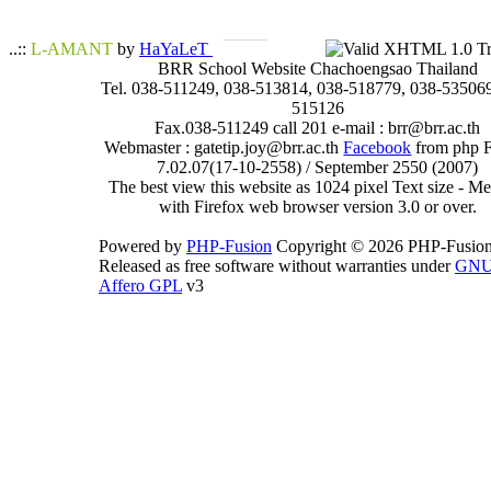
..::
L-AMANT
by
HaYaLeT
BRR School Website Chachoengsao Thailand
Tel. 038-511249, 038-513814, 038-518779, 038-535069
515126
Fax.038-511249 call 201 e-mail : brr@brr.ac.th
Webmaster : gatetip.joy@brr.ac.th
Facebook
from php 
7.02.07(17-10-2558) / September 2550 (2007)
The best view this website as 1024 pixel Text size - 
with Firefox web browser version 3.0 or over.
Powered by
PHP-Fusion
Copyright © 2026 PHP-Fusion
Released as free software without warranties under
GN
Affero GPL
v3