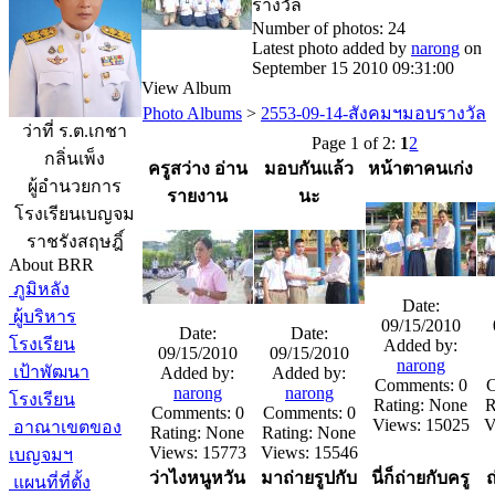
รางวัล
Number of photos: 24
Latest photo added by
narong
on
September 15 2010 09:31:00
View Album
Photo Albums
>
2553-09-14-สังคมฯมอบรางวัล
ว่าที่ ร.ต.เกชา
Page 1 of 2:
1
2
กลิ่นเพ็ง
ครูสว่าง อ่าน
มอบกันแล้ว
หน้าตาคนเก่ง
ผู้อำนวยการ
รายงาน
นะ
โรงเรียนเบญจม
ราชรังสฤษฎิ์
About BRR
ภูมิหลัง
Date:
ผู้บริหาร
09/15/2010
Date:
Date:
โรงเรียน
Added by:
09/15/2010
09/15/2010
narong
เป้าพัฒนา
Added by:
Added by:
Comments: 0
C
narong
narong
โรงเรียน
Rating: None
R
Comments: 0
Comments: 0
Views: 15025
V
อาณาเขตของ
Rating: None
Rating: None
Views: 15773
Views: 15546
เบญจมฯ
ว่าไงหนูหวัน
มาถ่ายรูปกับ
นี่ก็ถ่ายกับครู
ถ
แผนที่ที่ตั้ง