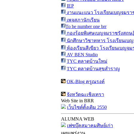
IEP
งานแนะแนว โรงเรียนเบญจมราชร
เพจสภานักเรียน
To be number one brr
กองร้อยพิเศษเบญจมราชรังสฤษฏิ
นักศึกษาวิชาทหาร โรงเรียนเบญ
ห้องเรียนสีเขียว โรงเรียนเบญจม
AV BEN Studio
TYC ตลาดบ้านใหม่
TYC ตลาดบ้านสุขสำราญ
OK-Blog ครูณรงค์
จังหวัดฉะเชิงเทรา
Web Site in BRR
เว็บไซต์ดั้งเดิม 2550
ALUMNA WEB
เฟซบุ๊คสมาคมศิษย์เก่า
เผยแพร่งาน