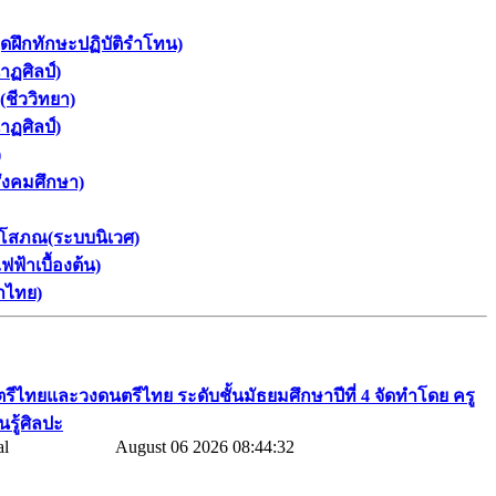
ุดฝึกทักษะปฏิบัติรำโทน)
าฏศิลป์)
(ชีววิทยา)
าฏศิลป์)
)
สังคมศึกษา)
รโสภณ(ระบบนิเวศ)
ฟ้าเบื้องต้น)
ษาไทย)
นตรีไทยและวงดนตรีไทย​ ระดับชั้นมัธยมศึกษาปีที่​ 4​ จัดทำโดย​ ครู
นรู้ศิลปะ
August 06 2026 08:44:32