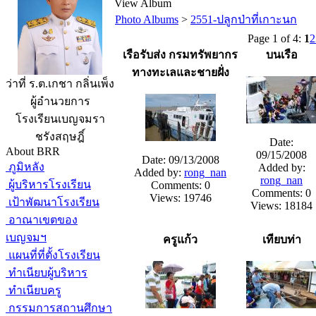
View Album
Photo Albums
>
2551-ปลูกป่าที่เกาะนก
Page 1 of 4:
1
2
เรือรับส่ง กรมทรัพยากร
บนเรือ
ทางทะเลและชายฝั่ง
ว่าที่ ร.ต.เกชา กลิ่นเพ็ง
ผู้อำนวยการ
โรงเรียนเบญจมรา
ชรังสฤษฎิ์
Date:
About BRR
09/15/2008
Date: 09/13/2008
ภูมิหลัง
Added by:
Added by:
rong_nan
rong_nan
ผู้บริหารโรงเรียน
Comments: 0
Comments: 0
Views: 19746
เป้าพัฒนาโรงเรียน
Views: 18184
อาณาเขตของ
เบญจมฯ
ครูแก้ว
เทียบท่า
แผนที่ที่ตั้งโรงเรียน
ทำเนียบผู้บริหาร
ทำเนียบครู
กรรมการสถานศึกษา