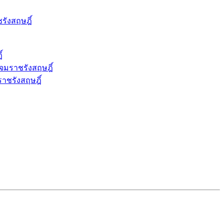
ังสฤษฎิ์
์
จมราชรังสฤษฎิ์
ราชรังสฤษฎิ์