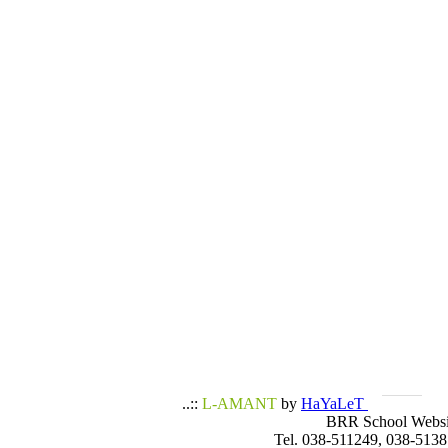
..::
L-AMANT
by
HaYaLeT
BRR School Websi
Tel. 038-511249, 038-5138