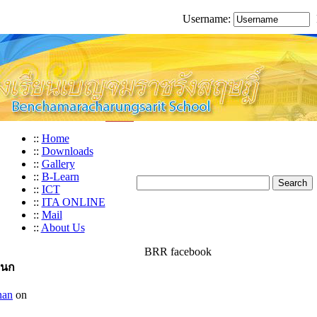
Username:
::
Home
::
Downloads
::
Gallery
::
B-Learn
::
ICT
::
ITA ONLINE
::
Mail
::
About Us
BRR facebook
ะนก
nan
on