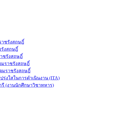
าชรังสฤษฎิ์
ังสฤษฎิ์
ชรังสฤษฎิ์
มราชรังสฤษฎิ์
จมราชรังสฤษฎิ์
ร่งใสในการดำเนินงาน (ITA)
รี (งานนักศึกษาวิชาทหาร)