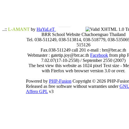
..::
L-AMANT
by
HaYaLeT
BRR School Website Chachoengsao Thailand
Tel. 038-511249, 038-513814, 038-518779, 038-535069
515126
Fax.038-511249 call 201 e-mail : brr@brr.ac.th
Webmaster : gatetip.joy@brr.ac.th
Facebook
from php 
7.02.07(17-10-2558) / September 2550 (2007)
The best view this website as 1024 pixel Text size - 
with Firefox web browser version 3.0 or over.
Powered by
PHP-Fusion
Copyright © 2026 PHP-Fusion
Released as free software without warranties under
GN
Affero GPL
v3