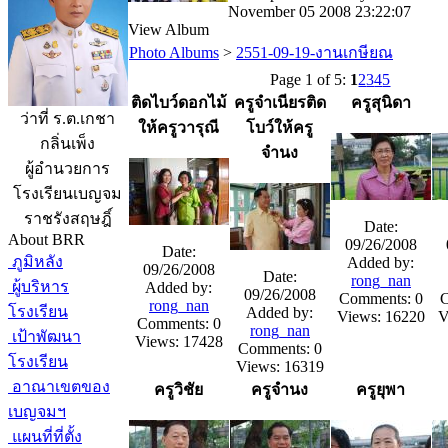
November 05 2008 23:22:07
View Album
Photo Albums
>
2551-09-19-งานเกษียณ
Page 1 of 5:
1
2
3
4
5
ติดไบว์ดอกไม้
ครูจำเนียรติด
ครูสุนิดา
ว่าที่ ร.ต.เกชา
ให้ครูวารุณี
โบว์ให้ครู
กลิ่นเพ็ง
จำนง
ผู้อำนวยการ
โรงเรียนเบญจม
ราชรังสฤษฎิ์
Date:
About BRR
09/26/2008
Date:
ภูมิหลัง
Added by:
09/26/2008
Date:
rong_nan
ผู้บริหาร
Added by:
09/26/2008
Comments: 0
C
rong_nan
โรงเรียน
Added by:
Views: 16220
V
Comments: 0
rong_nan
เป้าพัฒนา
Views: 17428
Comments: 0
โรงเรียน
Views: 16319
อาณาเขตของ
ครูวิชัย
ครูจำนง
ครูยุพา
เบญจมฯ
แผนที่ที่ตั้ง