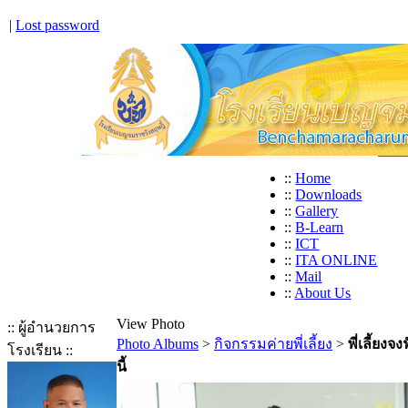
|
Lost password
::
Home
::
Downloads
::
Gallery
::
B-Learn
::
ICT
::
ITA ONLINE
::
Mail
::
About Us
View Photo
:: ผู้อำนวยการ
Photo Albums
>
กิจกรรมค่ายพี่เลี้ยง
>
พี่เลี้ยงจ
โรงเรียน ::
นี้