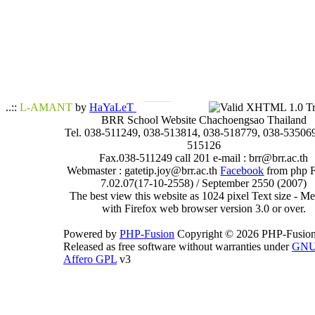
..::
L-AMANT
by
HaYaLeT
BRR School Website Chachoengsao Thailand
Tel. 038-511249, 038-513814, 038-518779, 038-535069
515126
Fax.038-511249 call 201 e-mail : brr@brr.ac.th
Webmaster : gatetip.joy@brr.ac.th
Facebook
from php 
7.02.07(17-10-2558) / September 2550 (2007)
The best view this website as 1024 pixel Text size - 
with Firefox web browser version 3.0 or over.
Powered by
PHP-Fusion
Copyright © 2026 PHP-Fusion
Released as free software without warranties under
GN
Affero GPL
v3