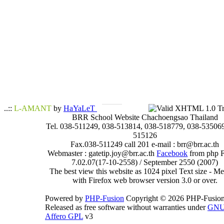
..::
L-AMANT
by
HaYaLeT
BRR School Website Chachoengsao Thailand
Tel. 038-511249, 038-513814, 038-518779, 038-535069
515126
Fax.038-511249 call 201 e-mail : brr@brr.ac.th
Webmaster : gatetip.joy@brr.ac.th
Facebook
from php 
7.02.07(17-10-2558) / September 2550 (2007)
The best view this website as 1024 pixel Text size - 
with Firefox web browser version 3.0 or over.
Powered by
PHP-Fusion
Copyright © 2026 PHP-Fusion
Released as free software without warranties under
GN
Affero GPL
v3