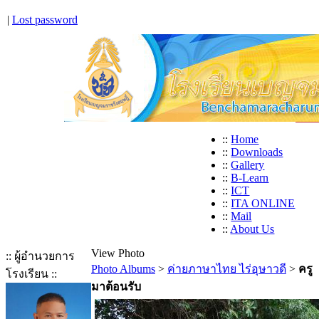
|
Lost password
::
Home
::
Downloads
::
Gallery
::
B-Learn
::
ICT
::
ITA ONLINE
::
Mail
::
About Us
View Photo
:: ผู้อำนวยการ
Photo Albums
>
ค่ายภาษาไทย ไร่อุษาวดี
>
ครู
โรงเรียน ::
มาต้อนรับ