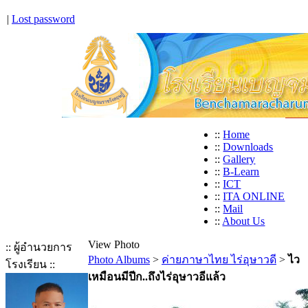
|
Lost password
::
Home
::
Downloads
::
Gallery
::
B-Learn
::
ICT
::
ITA ONLINE
::
Mail
::
About Us
View Photo
:: ผู้อำนวยการ
Photo Albums
>
ค่ายภาษาไทย ไร่อุษาวดี
>
ไว
โรงเรียน ::
เหมือนมีปีก..ถึงไร่อุษาวอีแล้ว