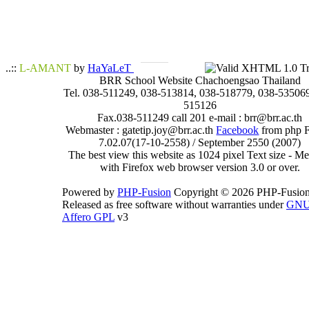
..::
L-AMANT
by
HaYaLeT
BRR School Website Chachoengsao Thailand
Tel. 038-511249, 038-513814, 038-518779, 038-535069
515126
Fax.038-511249 call 201 e-mail : brr@brr.ac.th
Webmaster : gatetip.joy@brr.ac.th
Facebook
from php 
7.02.07(17-10-2558) / September 2550 (2007)
The best view this website as 1024 pixel Text size - 
with Firefox web browser version 3.0 or over.
Powered by
PHP-Fusion
Copyright © 2026 PHP-Fusion
Released as free software without warranties under
GN
Affero GPL
v3