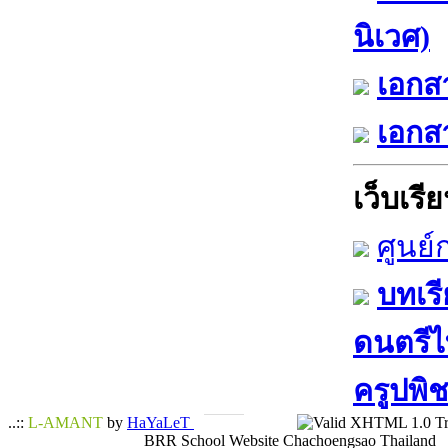
นิเวศ)
เอกสา
เอกสา
เว็บเรีย
ศูนย์
บทเรี
ดนตรีไท
ครูปพิช
..::
L-AMANT
by
HaYaLeT
BRR School Website Chachoengsao Thailand