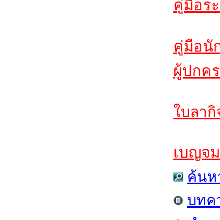
คู่มือร
คู่มือน
ผู้ปกค
ใบลากิ
เบญจมฯ
ค้นห
บทค