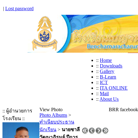
|
Lost password
::
Home
::
Downloads
::
Gallery
::
B-Learn
::
ICT
::
ITA ONLINE
::
Mail
::
About Us
View Photo
BRR facebook
:: ผู้อำนวยการ
Photo Albums
>
โรงเรียน ::
ทำเนียบประธาน
นักเรียน
>
นายชาลี
วัฒนาภิรมย์ ปีการ