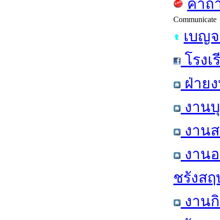
คำถา
Communicate
เบญจ
โรงเร
ฝ่ายง
งานบุ
งานสา
งานอา
ชรังสฤษ
งานกิ