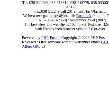
Tel. 038-511249, 038-513814, 038-518779, 038-535069
515126
Fax.038-511249 call 201 e-mail : brr@brr.ac.th
Webmaster : gatetip.joy@brr.ac.th
Facebook
from php 
7.02.07(17-10-2558) / September 2550 (2007)
The best view this website as 1024 pixel Text size - 
with Firefox web browser version 3.0 or over.
Powered by
PHP-Fusion
Copyright © 2026 PHP-Fusion
Released as free software without warranties under
GN
Affero GPL
v3