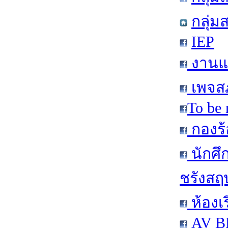
กลุ่ม
IEP
งานแน
เพจสภ
To be 
กองร้
นักศึ
ชรังสฤษ
ห้องเ
AV BE