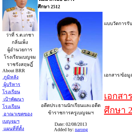
ศึกษา 2512
แบบวัดการรับร
ว่าที่ ร.ต.เกชา
กลิ่นเพ็ง
ผู้อำนวยการ
โรงเรียนเบญจม
ราชรังสฤษฎิ์
About BRR
เอกสาร/ข้อมู
ภูมิหลัง
ผู้บริหาร
โรงเรียน
เอกสาร
เป้าพัฒนา
อดีตประธานนักเรียนและอดีต
โรงเรียน
ศึกษา 
ข้าราชการครูเบญจมฯ
อาณาเขตของ
เบญจมฯ
Date: 02/08/2013
แผนที่ที่ตั้ง
Added by:
narong