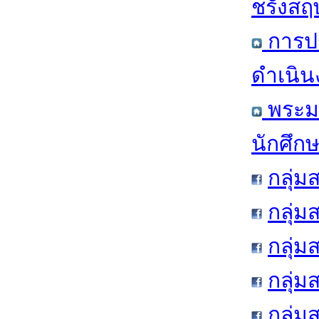
ชรังสฤษ
การป
ดำเนิน
พระมห
นักศึก
กลุ่ม
กลุ่
กลุ่ม
กลุ่ม
กลุ่