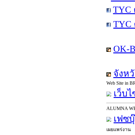
TYC 
TYC 
OK-B
จังหว
Web Site in 
เว็บไ
ALUMNA W
เฟซบุ
เผยแพร่งาน