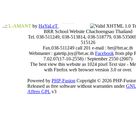
..::
L-AMANT
by
HaYaLeT
BRR School Website Chachoengsao Thailand
Tel. 038-511249, 038-513814, 038-518779, 038-535069
515126
Fax.038-511249 call 201 e-mail : brr@brr.ac.th
Webmaster : gatetip.joy@brr.ac.th
Facebook
from php 
7.02.07(17-10-2558) / September 2550 (2007)
The best view this website as 1024 pixel Text size - 
with Firefox web browser version 3.0 or over.
Powered by
PHP-Fusion
Copyright © 2026 PHP-Fusion
Released as free software without warranties under
GN
Affero GPL
v3