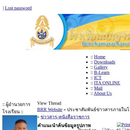
|
Lost password
::
Home
::
Downloads
::
Gallery
::
B-Learn
::
ICT
::
ITA ONLINE
::
Mail
::
About Us
View Thread
:: ผู้อำนวยการ
BRR Website
» ประชาสัมพันธ์ข่าวสารภายในโ
โรงเรียน ::
»
ข่าวสาร-หนังสือราชการ
คำแนะนำค้นข้อมูลรูปภาพ