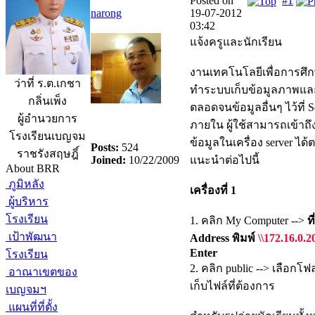
Posted on
#1
narong
19-07-2012
03:42
แจ้งครูและนักเรียน
งานเทคโนโลยีเพื่อการศึก
ว่าที่ ร.ต.เกชา
ทำระบบเก็บข้อมูลภาพและ
กลิ่นเพ็ง
ตลอดจนข้อมูลอื่นๆ ไว้ที่ S
ผู้อำนวยการ
ภายใน ผู้ใช้สามารถเข้าถึง
โรงเรียนเบญจม
ข้อมูลในเครื่อง server ได
Posts:
524
ราชรังสฤษฎิ์
Joined:
10/22/2009
แนะนำต่อไปนี้
About BRR
ภูมิหลัง
เครื่องที่ 1
ผู้บริหาร
โรงเรียน
1. คลิก My Computer -->
ท
เป้าพัฒนา
Address พิมพ์
\\172.16.0.2
Enter
โรงเรียน
2. คลิก public --> เลือกโฟ
อาณาเขตของ
เก็บไฟล์ที่ต้องการ
เบญจมฯ
แผนที่ที่ตั้ง