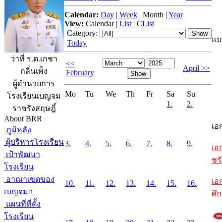
Calendar:
Day
|
Week
|
Month
|
Year
View:
Calendar
|
List
|
CList
Category:
แบ
Today
ว่าที่ ร.ต.เกชา
<<
April >>
กลิ่นเพ็ง
February
ผู้อำนวยการ
Mo
Tu
We
Th
Fr
Sa
Su
โรงเรียนเบญจม
1.
2.
ราชรังสฤษฎิ์
About BRR
เอ
ภูมิหลัง
ผู้บริหารโรงเรียน
3.
4.
5.
6.
7.
8.
9.
เอ
เป้าพัฒนา
ชรั
โรงเรียน
อาณาเขตของ
เอ
10.
11.
12.
13.
14.
15.
16.
เบญจมฯ
ศึ
แผนที่ที่ตั้ง
โรงเรียน