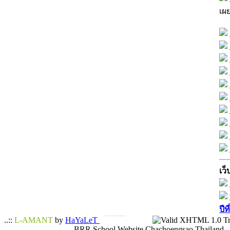
เผ
เว็
ปีท
..::
L-AMANT
by
HaYaLeT
BRR School Website Chachoengsao Thailand