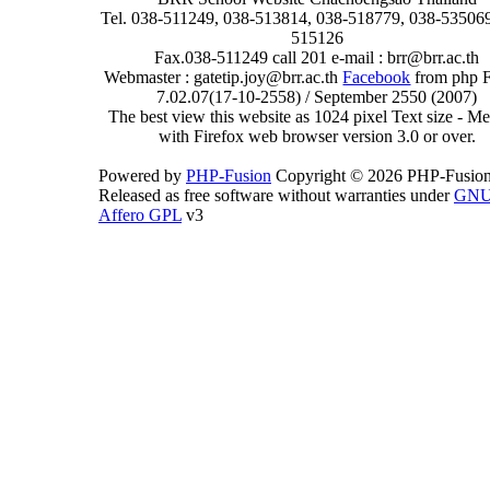
Tel. 038-511249, 038-513814, 038-518779, 038-535069
515126
Fax.038-511249 call 201 e-mail : brr@brr.ac.th
Webmaster : gatetip.joy@brr.ac.th
Facebook
from php 
7.02.07(17-10-2558) / September 2550 (2007)
The best view this website as 1024 pixel Text size - 
with Firefox web browser version 3.0 or over.
Powered by
PHP-Fusion
Copyright © 2026 PHP-Fusion
Released as free software without warranties under
GN
Affero GPL
v3