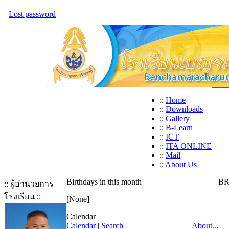
|
Lost password
::
Home
::
Downloads
::
Gallery
::
B-Learn
::
ICT
::
ITA ONLINE
::
Mail
::
About Us
Birthdays in this month
BR
:: ผู้อำนวยการ
โรงเรียน ::
[None]
Calendar
Calendar
|
Search
About...