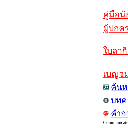
คู่มือน
ผู้ปกค
ใบลากิ
เบญจมฯ
ค้นห
บทค
คำถา
Communicat