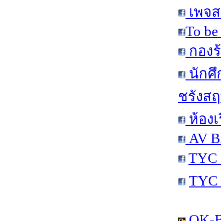
เพจส
To be
กองร้
นักศ
ชรังสฤษ
ห้องเ
AV B
TYC 
TYC 
OK-B