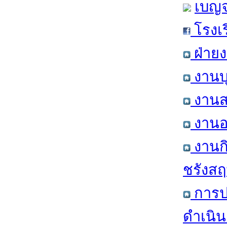
เบญจ
โรงเ
ฝ่าย
งานบ
งานส
งานอ
งานก
ชรังสฤษ
การป
ดำเนิน