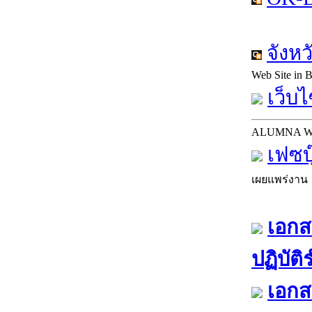
จังห
Web Site in
เว็บไ
ALUMNA 
เฟซบ
เผยแพร่งาน
เอกส
ปฏิบัต
เอกส