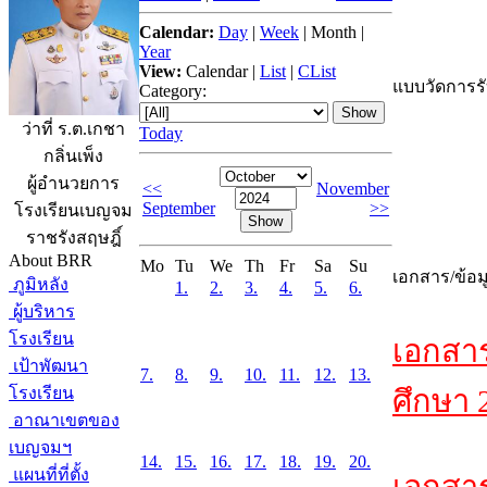
Calendar:
Day
|
Week
|
Month
|
Year
View:
Calendar
|
List
|
CList
แบบวัดการรับ
Category:
ว่าที่ ร.ต.เกชา
Today
กลิ่นเพ็ง
ผู้อำนวยการ
<<
November
September
>>
โรงเรียนเบญจม
ราชรังสฤษฎิ์
About BRR
Mo
Tu
We
Th
Fr
Sa
Su
เอกสาร/ข้อม
ภูมิหลัง
1.
2.
3.
4.
5.
6.
ผู้บริหาร
โรงเรียน
เอกสา
เป้าพัฒนา
7.
8.
9.
10.
11.
12.
13.
โรงเรียน
ศึกษา 
อาณาเขตของ
เบญจมฯ
14.
15.
16.
17.
18.
19.
20.
แผนที่ที่ตั้ง