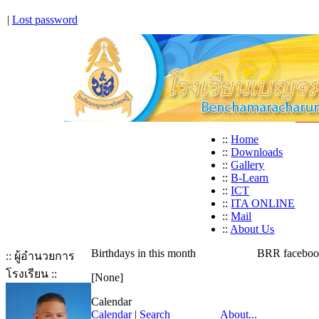
|
Lost password
::
Home
::
Downloads
::
Gallery
::
B-Learn
::
ICT
::
ITA ONLINE
::
Mail
::
About Us
Birthdays in this month
BRR facebo
:: ผู้อำนวยการ
โรงเรียน ::
[None]
Calendar
Calendar
|
Search
About...