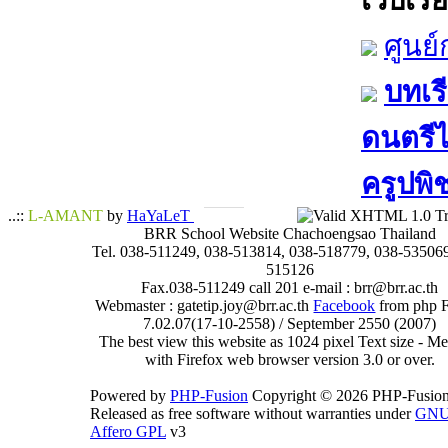
เว็บเรีย
ศูนย
บทเรี
ดนตรีไท
ครูปพิ
..::
L-AMANT
by
HaYaLeT
BRR School Website Chachoengsao Thailand
Tel. 038-511249, 038-513814, 038-518779, 038-535069
515126
Fax.038-511249 call 201 e-mail : brr@brr.ac.th
Webmaster : gatetip.joy@brr.ac.th
Facebook
from php 
7.02.07(17-10-2558) / September 2550 (2007)
The best view this website as 1024 pixel Text size - 
with Firefox web browser version 3.0 or over.
Powered by
PHP-Fusion
Copyright © 2026 PHP-Fusion
Released as free software without warranties under
GN
Affero GPL
v3