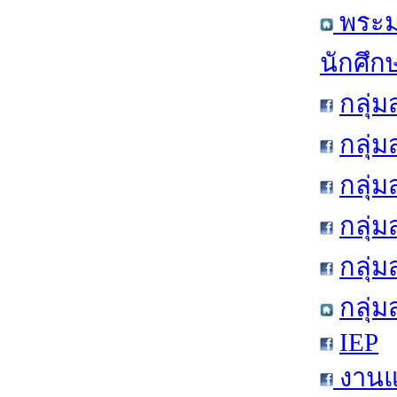
พระมห
นักศึก
กลุ่
กลุ่
กลุ่
กลุ่
กลุ่
กลุ่
IEP
งานแ