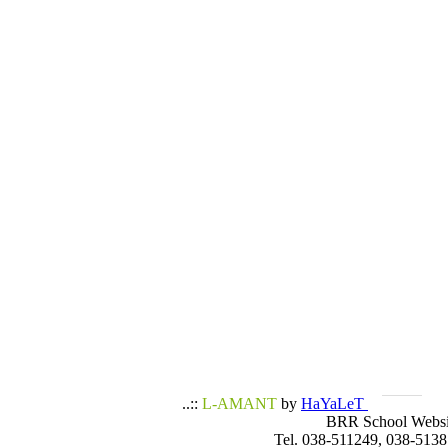
..::
L-AMANT
by
HaYaLeT
BRR School Websi
Tel. 038-511249, 038-5138