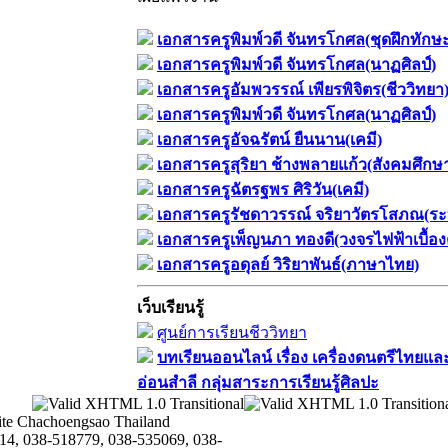
เอกสารครูพิมพ์วดี จันทรโกศล(ชุดฝึกทักษ
เอกสารครูพิมพ์วดี จันทรโกศล(นาฏศิลป์)
เอกสารครูอัมพวรรณ์ เพียรพิจิตร(ชีววิทยา
เอกสารครูพิมพ์วดี จันทรโกศล(นาฏศิลป์)
เอกสารครูอัจฉรัตน์ ยืนนาน(เคมี)
เอกสารครูสุริยา ช้างพลายแก้ว(สังคมศึกษ
เอกสารครูฉัตรฐพร ศิริวัน(เคมี)
เอกสารครูรัชดาวรรณ์ จริยาวัตรโสภณ(ระ
เอกสารครูเพ็ญนภา ทองดี(วงจรไฟฟ้าเบื้อง
เอกสารครูอดุลย์ วิริยาพันธ์(ภาษาไทย)
เว็บเรียนรู้
ศูนย์การเรียนชีววิทยา
บทเรียนออนไลน์​ เรื่อง​ เครื่องดนตรีไทยและ
อ่อนสำลี​ กลุ่มสาระการเรียนรู้ศิลปะ
te Chachoengsao Thailand
14, 038-518779, 038-535069, 038-