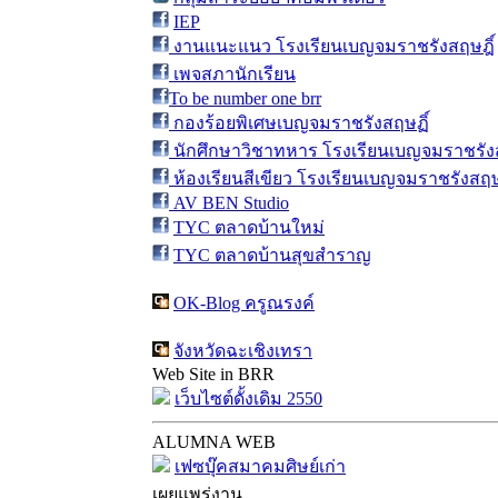
IEP
งานแนะแนว โรงเรียนเบญจมราชรังสฤษฎิ์
เพจสภานักเรียน
To be number one brr
กองร้อยพิเศษเบญจมราชรังสฤษฏิ์
นักศึกษาวิชาทหาร โรงเรียนเบญจมราชรังส
ห้องเรียนสีเขียว โรงเรียนเบญจมราชรังสฤษ
AV BEN Studio
TYC ตลาดบ้านใหม่
TYC ตลาดบ้านสุขสำราญ
OK-Blog ครูณรงค์
จังหวัดฉะเชิงเทรา
Web Site in BRR
เว็บไซต์ดั้งเดิม 2550
ALUMNA WEB
เฟซบุ๊คสมาคมศิษย์เก่า
เผยแพร่งาน