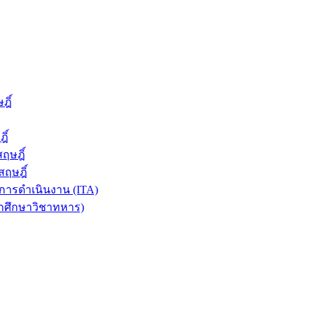
ฎิ์
ิ์
ฤษฎิ์
ฤษฎิ์
ารดำเนินงาน (ITA)
ักศึกษาวิชาทหาร)