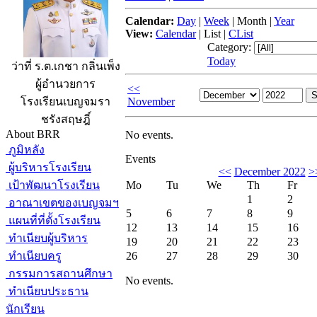
Calendar:
Day
|
Week
|
Month
|
Year
View:
Calendar
|
List
|
CList
Category:
Today
ว่าที่ ร.ต.เกชา กลิ่นเพ็ง
ผู้อำนวยการ
<<
November
โรงเรียนเบญจมรา
ชรังสฤษฎิ์
About BRR
No events.
ภูมิหลัง
Events
ผู้บริหารโรงเรียน
<<
December 2022
>
เป้าพัฒนาโรงเรียน
Mo
Tu
We
Th
Fr
1
2
อาณาเขตของเบญจมฯ
5
6
7
8
9
แผนที่ที่ตั้งโรงเรียน
12
13
14
15
16
ทำเนียบผู้บริหาร
19
20
21
22
23
ทำเนียบครู
26
27
28
29
30
กรรมการสถานศึกษา
No events.
ทำเนียบประธาน
นักเรียน