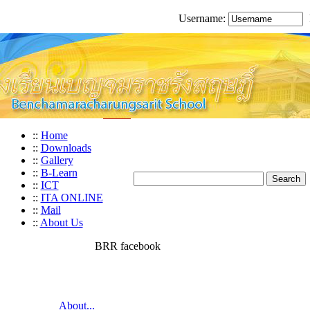
Username:
::
Home
::
Downloads
::
Gallery
::
B-Learn
::
ICT
::
ITA ONLINE
::
Mail
::
About Us
BRR facebook
About...