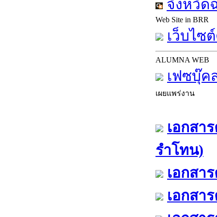
จังหวัด
Web Site in BRR
เว็บไซต์
ALUMNA WEB
เฟซบุ๊ค
เผยแพร่งาน
เอกสารค
รำโทน)
เอกสารค
เอกสารค