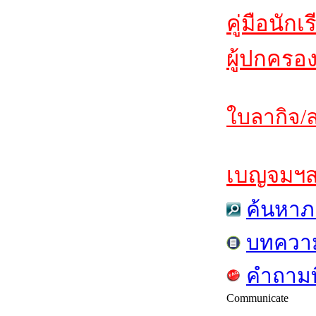
คู่มือนักเ
ผู้ปกครอ
ใบลากิจ/ล
เบญจมฯสาร
ค้นหาภ
บทควา
คำถามท
Communicate