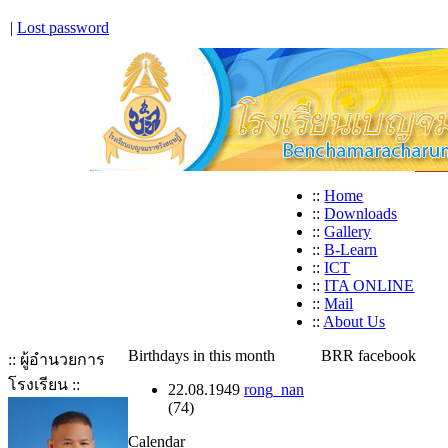
|
Lost password
::
Home
::
Downloads
::
Gallery
::
B-Learn
::
ICT
::
ITA ONLINE
::
Mail
::
About Us
Birthdays in this month
BRR facebook
:: ผู้อำนวยการ
โรงเรียน ::
22.08.1949
rong_nan
(74)
Calendar