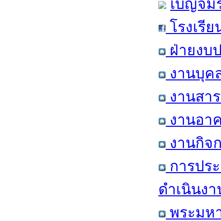
เบญจมร
โรงเรีย
ฝ่ายงบป
งานบุคล
งานสารส
งานอาคา
งานกิจก
การประ
ดำเนินงา
พระมหาก