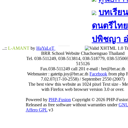
บทเรียน
ดนตรีไทย​ 
ปพิชญา​ อ
..::
L-AMANT
by
HaYaLeT
BRR School Website Chachoengsao Thailand
Tel. 038-511249, 038-513814, 038-518779, 038-535069
515126
Fax.038-511249 call 201 e-mail : brr@brr.ac.th
Webmaster : gatetip.joy@brr.ac.th
Facebook
from php 
7.02.07(17-10-2558) / September 2550 (2007)
The best view this website as 1024 pixel Text size - 
with Firefox web browser version 3.0 or over.
Powered by
PHP-Fusion
Copyright © 2026 PHP-Fusion
Released as free software without warranties under
GN
Affero GPL
v3