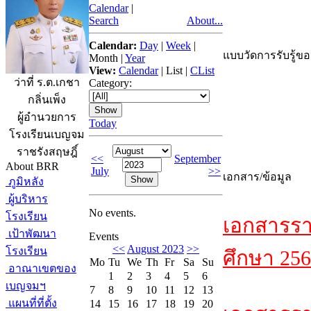
Calendar
|
Search
About...
Calendar:
Day
|
Week
|
แบบวัดการรับรู้ขอ
Month
|
Year
View:
Calendar
|
List
|
CList
ว่าที่ ร.ต.เกชา
Category:
กลิ่นเพ็ง
ผู้อำนวยการ
Today
โรงเรียนเบญจม
ราชรังสฤษฎิ์
<<
September
About BRR
July
>>
เอกสาร/ข้อมูล
ภูมิหลัง
ผู้บริหาร
No events.
โรงเรียน
เอกสารรา
เป้าพัฒนา
Events
<<
August 2023
>>
โรงเรียน
ศึกษา 256
Mo
Tu
We
Th
Fr
Sa
Su
อาณาเขตของ
1
2
3
4
5
6
เบญจมฯ
7
8
9
10
11
12
13
แผนที่ที่ตั้ง
14
15
16
17
18
19
20