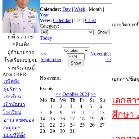
Calendar:
Day
|
Week
|
Month
|
Year
View:
Calendar
|
List
|
CList
แบบวัดการรับ
Category:
ว่าที่ ร.ต.เกชา
Today
กลิ่นเพ็ง
ผู้อำนวยการ
<<
November
September
>>
โรงเรียนเบญจม
ราชรังสฤษฎิ์
About BRR
No events.
เอกสาร/ข้อม
ภูมิหลัง
Events
ผู้บริหาร
<<
October 2024
>>
โรงเรียน
เอกสา
Mo
Tu
We
Th
Fr
Sa
Su
เป้าพัฒนา
1
2
3
4
5
6
โรงเรียน
ศึกษา 
7
8
9
10
11
12
13
14
15
16
17
18
19
20
อาณาเขตของ
21
22
23
24
25
26
27
เบญจมฯ
28
29
30
31
แผนที่ที่ตั้ง