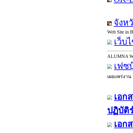
จังห
Web Site in
เว็บไ
ALUMNA 
เฟซบ
เผยแพร่งาน
เอกส
ปฏิบัต
เอกส