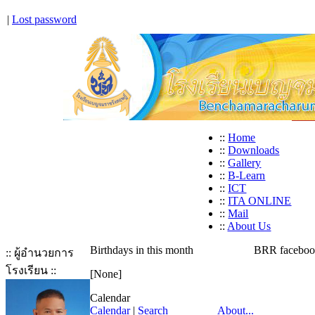
|
Lost password
::
Home
::
Downloads
::
Gallery
::
B-Learn
::
ICT
::
ITA ONLINE
::
Mail
::
About Us
Birthdays in this month
BRR facebo
:: ผู้อำนวยการ
โรงเรียน ::
[None]
Calendar
Calendar
|
Search
About...