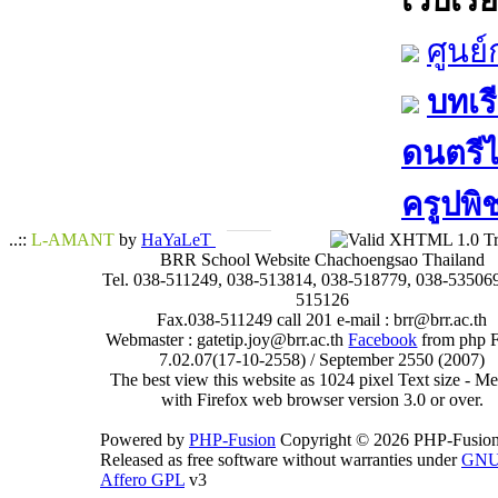
เว็บเรีย
ศูนย
บทเรี
ดนตรีไท
ครูปพิ
..::
L-AMANT
by
HaYaLeT
BRR School Website Chachoengsao Thailand
Tel. 038-511249, 038-513814, 038-518779, 038-535069
515126
Fax.038-511249 call 201 e-mail : brr@brr.ac.th
Webmaster : gatetip.joy@brr.ac.th
Facebook
from php 
7.02.07(17-10-2558) / September 2550 (2007)
The best view this website as 1024 pixel Text size - 
with Firefox web browser version 3.0 or over.
Powered by
PHP-Fusion
Copyright © 2026 PHP-Fusion
Released as free software without warranties under
GN
Affero GPL
v3