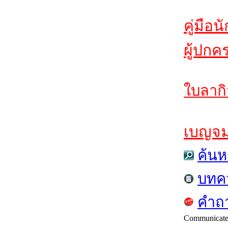
คู่มือน
ผู้ปกค
ใบลากิ
เบญจมฯ
ค้นห
บทค
คำถา
Communicat