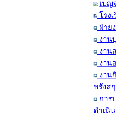
เบญจ
โรงเ
ฝ่าย
งานบ
งานส
งานอ
งานก
ชรังสฤษ
การป
ดำเนิน