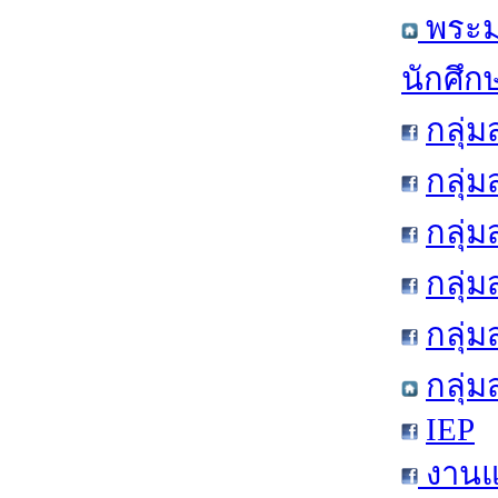
พระมห
นักศึก
กลุ่
กลุ่
กลุ่
กลุ่
กลุ่
กลุ่
IEP
งานแ