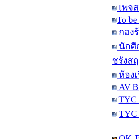
เพจส
To be
กองร้
นักศ
ชรังสฤษ
ห้องเ
AV B
TYC 
TYC 
OK-B