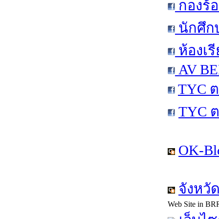
กองร้อ
นักศึก
ห้องเร
AV BEN
TYC ต
TYC ต
OK-Bl
จังหวั
Web Site in BR