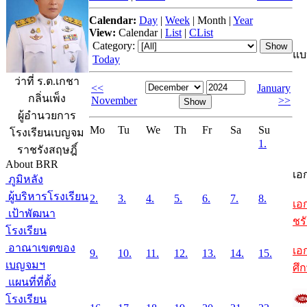
Calendar:
Day
|
Week
|
Month
|
Year
View:
Calendar
|
List
|
CList
Category:
แบ
Today
ว่าที่ ร.ต.เกชา
<<
January
กลิ่นเพ็ง
November
>>
ผู้อำนวยการ
Mo
Tu
We
Th
Fr
Sa
Su
โรงเรียนเบญจม
1.
ราชรังสฤษฎิ์
About BRR
เอ
ภูมิหลัง
ผู้บริหารโรงเรียน
2.
3.
4.
5.
6.
7.
8.
เอ
เป้าพัฒนา
ชรั
โรงเรียน
อาณาเขตของ
เอ
9.
10.
11.
12.
13.
14.
15.
เบญจมฯ
ศึ
แผนที่ที่ตั้ง
โรงเรียน