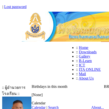
|
Lost password
::
Home
::
Downloads
::
Gallery
::
B-Learn
::
ICT
::
ITA ONLINE
::
Mail
::
About Us
Birthdays in this month
BR
:: ผู้อำนวยการ
โรงเรียน ::
[None]
Calendar
Calendar
|
Search
About...