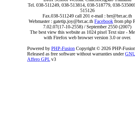
Tel. 038-511249, 038-513814, 038-518779, 038-535069
515126
Fax.038-511249 call 201 e-mail : brr@brr.ac.th
Webmaster : gatetip.joy@brr.ac.th
Facebook
from php 
7.02.07(17-10-2558) / September 2550 (2007)
The best view this website as 1024 pixel Text size - 
with Firefox web browser version 3.0 or over.
Powered by
PHP-Fusion
Copyright © 2026 PHP-Fusion
Released as free software without warranties under
GN
Affero GPL
v3