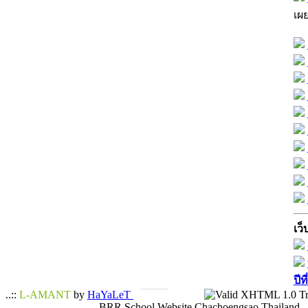
เผ
เว็
ปีท
..::
L-AMANT
by
HaYaLeT
BRR School Website Chachoengsao Thailand