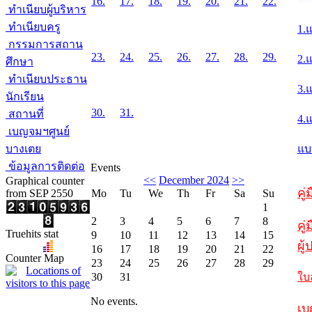
16.
17.
18.
19.
20.
21.
22.
ทำเนียบผู้บริหาร
ทำเนียบครู
1.
กรรมการสถาน
23.
24.
25.
26.
27.
28.
29.
2.
ศึกษา
ทำเนียบประธาน
3.
นักเรียน
30.
31.
สถานที่
4.
เบญจมฯศูนย์
บางเตย
แบ
ข้อมูลการติดต่อ
Events
<<
December 2024
>>
Graphical counter
คู
from SEP 2550
Mo
Tu
We
Th
Fr
Sa
Su
1
2
3
4
5
6
7
8
คู่
Truehits stat
9
10
11
12
13
14
15
ผู
16
17
18
19
20
21
22
Counter Map
23
24
25
26
27
28
29
30
31
ใบ
No events.
เบ