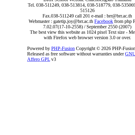
Tel. 038-511249, 038-513814, 038-518779, 038-535069
515126
Fax.038-511249 call 201 e-mail : brr@brr.ac.th
Webmaster : gatetip.joy@brr.ac.th
Facebook
from php 
7.02.07(17-10-2558) / September 2550 (2007)
The best view this website as 1024 pixel Text size - 
with Firefox web browser version 3.0 or over.
Powered by
PHP-Fusion
Copyright © 2026 PHP-Fusion
Released as free software without warranties under
GN
Affero GPL
v3