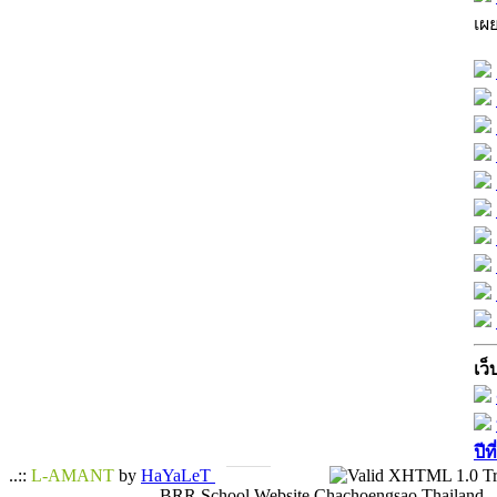
เผ
เว็
ปีท
..::
L-AMANT
by
HaYaLeT
BRR School Website Chachoengsao Thailand