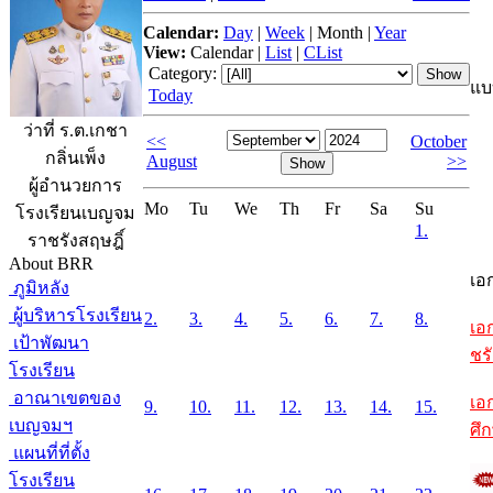
Calendar:
Day
|
Week
|
Month
|
Year
View:
Calendar
|
List
|
CList
Category:
แบ
Today
ว่าที่ ร.ต.เกชา
<<
October
กลิ่นเพ็ง
August
>>
ผู้อำนวยการ
Mo
Tu
We
Th
Fr
Sa
Su
โรงเรียนเบญจม
1.
ราชรังสฤษฎิ์
About BRR
เอ
ภูมิหลัง
ผู้บริหารโรงเรียน
2.
3.
4.
5.
6.
7.
8.
เอ
เป้าพัฒนา
ชรั
โรงเรียน
อาณาเขตของ
เอ
9.
10.
11.
12.
13.
14.
15.
เบญจมฯ
ศึ
แผนที่ที่ตั้ง
โรงเรียน