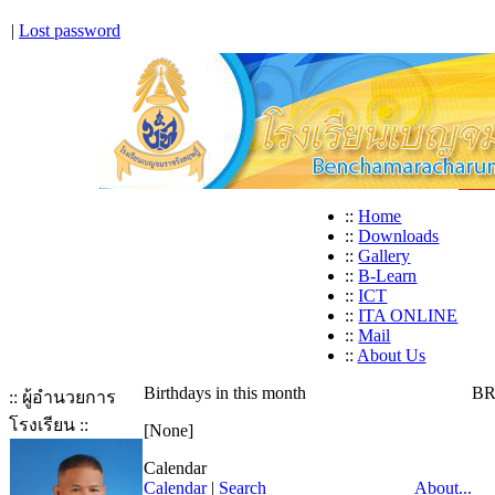
|
Lost password
::
Home
::
Downloads
::
Gallery
::
B-Learn
::
ICT
::
ITA ONLINE
::
Mail
::
About Us
Birthdays in this month
BR
:: ผู้อำนวยการ
โรงเรียน ::
[None]
Calendar
Calendar
|
Search
About...