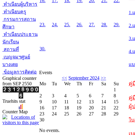
16.
17.
18.
19.
20.
21.
22.
ทำเนียบผู้บริหาร
ทำเนียบครู
1.
กรรมการสถาน
23.
24.
25.
26.
27.
28.
29.
2.
ศึกษา
ทำเนียบประธาน
3.
นักเรียน
30.
สถานที่
4.
เบญจมฯศูนย์
บางเตย
แบ
ข้อมูลการติดต่อ
Events
<<
September 2024
>>
Graphical counter
คู
from SEP 2550
Mo
Tu
We
Th
Fr
Sa
Su
1
2
3
4
5
6
7
8
คู่
Truehits stat
9
10
11
12
13
14
15
ผู
16
17
18
19
20
21
22
Counter Map
23
24
25
26
27
28
29
30
ใบ
No events.
เบ