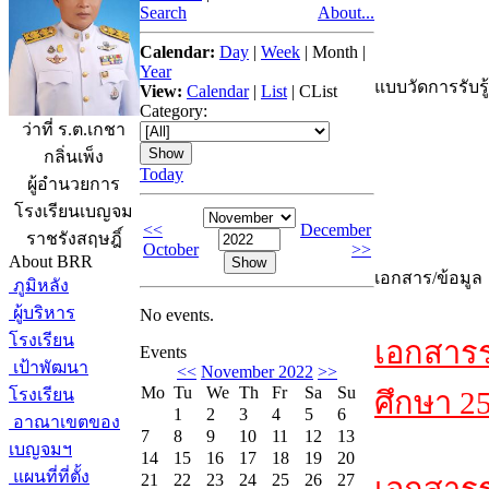
Search
About...
Calendar:
Day
|
Week
|
Month
|
Year
แบบวัดการรับรู
View:
Calendar
|
List
|
CList
Category:
ว่าที่ ร.ต.เกชา
กลิ่นเพ็ง
Today
ผู้อำนวยการ
โรงเรียนเบญจม
<<
December
ราชรังสฤษฎิ์
October
>>
About BRR
เอกสาร/ข้อมูล
ภูมิหลัง
ผู้บริหาร
No events.
โรงเรียน
เอกสาร
Events
เป้าพัฒนา
<<
November 2022
>>
Mo
Tu
We
Th
Fr
Sa
Su
โรงเรียน
ศึกษา 2
1
2
3
4
5
6
อาณาเขตของ
7
8
9
10
11
12
13
เบญจมฯ
14
15
16
17
18
19
20
แผนที่ที่ตั้ง
21
22
23
24
25
26
27