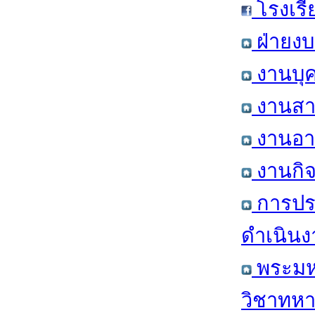
โรงเรี
ฝ่ายงบ
งานบุค
งานสาร
งานอาค
งานกิจ
การปร
ดำเนินง
พระมหา
วิชาทหา