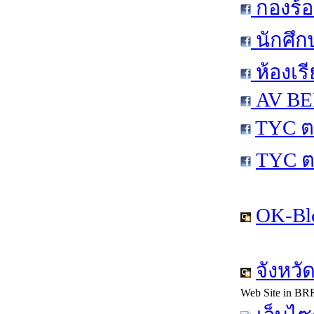
กองร้อ
นักศึก
ห้องเร
AV BEN
TYC ต
TYC ต
OK-Bl
จังหวั
Web Site in BR