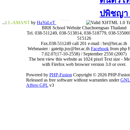
ดนตรีไทย
ปพิชญา​ 
..::
L-AMANT
by
HaYaLeT
BRR School Website Chachoengsao Thailand
Tel. 038-511249, 038-513814, 038-518779, 038-535069
515126
Fax.038-511249 call 201 e-mail : brr@brr.ac.th
Webmaster : gatetip.joy@brr.ac.th
Facebook
from php 
7.02.07(17-10-2558) / September 2550 (2007)
The best view this website as 1024 pixel Text size - 
with Firefox web browser version 3.0 or over.
Powered by
PHP-Fusion
Copyright © 2026 PHP-Fusion
Released as free software without warranties under
GN
Affero GPL
v3