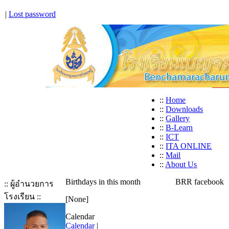
|
Lost password
::
Home
::
Downloads
::
Gallery
::
B-Learn
::
ICT
::
ITA ONLINE
::
Mail
::
About Us
Birthdays in this month
BRR facebook
:: ผู้อำนวยการ
โรงเรียน ::
[None]
Calendar
Calendar
|