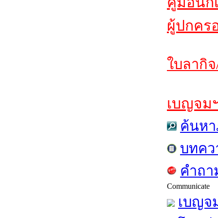
คู่มือนัก
ผู้ปกคร
ใบลากิจ
เบญจมฯส
ค้นหา
บทคว
คำถาม
Communicate
เบญจม