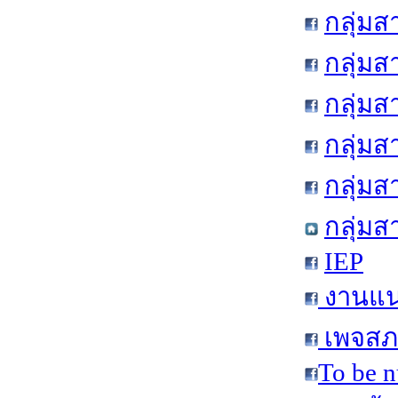
กลุ่ม
กลุ่ม
กลุ่มส
กลุ่ม
กลุ่ม
กลุ่มส
IEP
งานแน
เพจสภา
To be n