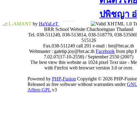
ดนตรีไทย​ 
ปพิชญา​ อ
..::
L-AMANT
by
HaYaLeT
BRR School Website Chachoengsao Thailand
Tel. 038-511249, 038-513814, 038-518779, 038-535069
515126
Fax.038-511249 call 201 e-mail : brr@brr.ac.th
Webmaster : gatetip.joy@brr.ac.th
Facebook
from php 
7.02.07(17-10-2558) / September 2550 (2007)
The best view this website as 1024 pixel Text size - 
with Firefox web browser version 3.0 or over.
Powered by
PHP-Fusion
Copyright © 2026 PHP-Fusion
Released as free software without warranties under
GN
Affero GPL
v3