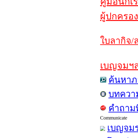
คู่มือนักเ
ผู้ปกครอง
ใบลากิจ/ล
เบญจมฯสาร
ค้นหาภ
บทควา
คำถามท
Communicate
เบญจมร