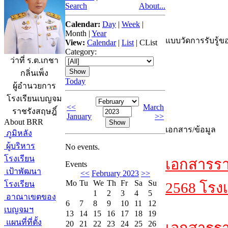
Search
About...
Calendar:
Day
|
Week
|
Month
|
Year
แบบวัดการรับรู้ขอ
View:
Calendar
|
List
|
CList
Category:
ว่าที่ ร.ต.เกชา
กลิ่นเพ็ง
Today
ผู้อำนวยการ
โรงเรียนเบญจม
<<
March
ราชรังสฤษฎิ์
January
>>
About BRR
เอกสาร/ข้อมูล
ภูมิหลัง
ผู้บริหาร
No events.
โรงเรียน
เอกสารรา
Events
เป้าพัฒนา
<<
February 2023
>>
Mo
Tu
We
Th
Fr
Sa
Su
โรงเรียน
2568 โรงเ
1
2
3
4
5
อาณาเขตของ
6
7
8
9
10
11
12
เบญจมฯ
13
14
15
16
17
18
19
แผนที่ที่ตั้ง
20
21
22
23
24
25
26