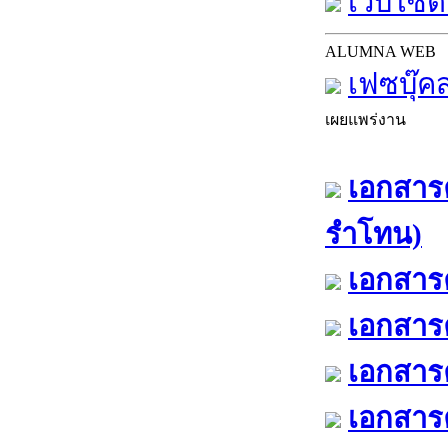
เว็บไซต์
ALUMNA WEB
เฟซบุ๊ค
เผยแพร่งาน
เอกสารค
รำโทน)
เอกสารค
เอกสารค
เอกสารค
เอกสารค