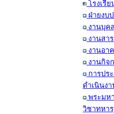
โรงเรีย
ฝ่ายงบป
งานบุคล
งานสารส
งานอาคา
งานกิจก
การประ
ดำเนินงา
พระมหาก
วิชาทหาร