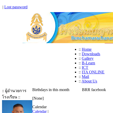
|
Lost password
::
Home
::
Downloads
::
Gallery
::
B-Learn
::
ICT
::
ITA ONLINE
::
Mail
::
About Us
Birthdays in this month
BRR facebook
:: ผู้อำนวยการ
โรงเรียน ::
[None]
Calendar
Calendar
|