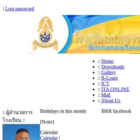
|
Lost password
::
Home
::
Downloads
::
Gallery
::
B-Learn
::
ICT
::
ITA ONLINE
::
Mail
::
About Us
Birthdays in this month
BRR facebook
:: ผู้อำนวยการ
โรงเรียน ::
[None]
Calendar
Calendar
|