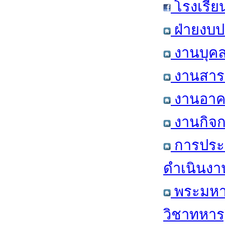
โรงเรีย
ฝ่ายงบป
งานบุคล
งานสารส
งานอาคา
งานกิจก
การประ
ดำเนินงา
พระมหาก
วิชาทหาร