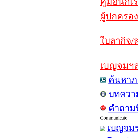
คู่มือนักเ
ผู้ปกครอง
ใบลากิจ/ล
เบญจมฯสาร
ค้นหาภ
บทควา
คำถามท
Communicate
เบญจมร