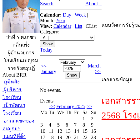
Search
About...
Calendar:
Day
|
Week
|
Month
|
Year
แบบวัดการรับรู้ขอ
View:
Calendar
|
List
|
CList
Category:
ว่าที่ ร.ต.เกชา
กลิ่นเพ็ง
Today
ผู้อำนวยการ
โรงเรียนเบญจม
<<
March
ราชรังสฤษฎิ์
January
>>
About BRR
เอกสาร/ข้อมูล
ภูมิหลัง
ผู้บริหาร
No events.
โรงเรียน
เอกสารรา
Events
เป้าพัฒนา
<<
February 2025
>>
Mo
Tu
We
Th
Fr
Sa
Su
โรงเรียน
2568 โรงเ
1
2
อาณาเขตของ
3
4
5
6
7
8
9
เบญจมฯ
10
11
12
13
14
15
16
แผนที่ที่ตั้ง
17
18
19
20
21
22
23