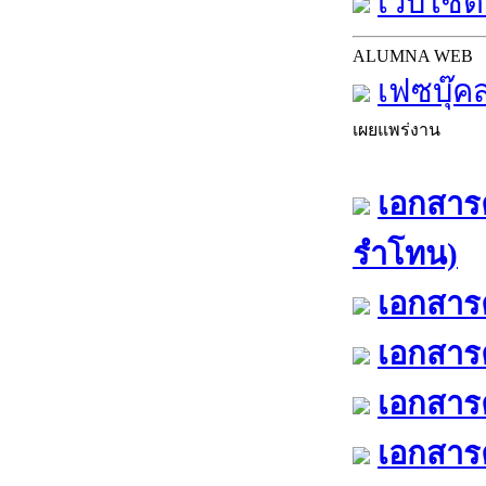
เว็บไซต์
ALUMNA WEB
เฟซบุ๊ค
เผยแพร่งาน
เอกสารค
รำโทน)
เอกสารค
เอกสารค
เอกสารค
เอกสารค