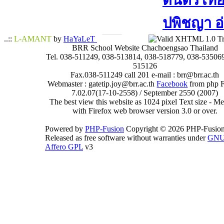
ดนตรีไทย​ 
ปพิชญา​ อ
..::
L-AMANT
by
HaYaLeT
BRR School Website Chachoengsao Thailand
Tel. 038-511249, 038-513814, 038-518779, 038-535069
515126
Fax.038-511249 call 201 e-mail : brr@brr.ac.th
Webmaster : gatetip.joy@brr.ac.th
Facebook
from php 
7.02.07(17-10-2558) / September 2550 (2007)
The best view this website as 1024 pixel Text size - 
with Firefox web browser version 3.0 or over.
Powered by
PHP-Fusion
Copyright © 2026 PHP-Fusion
Released as free software without warranties under
GN
Affero GPL
v3