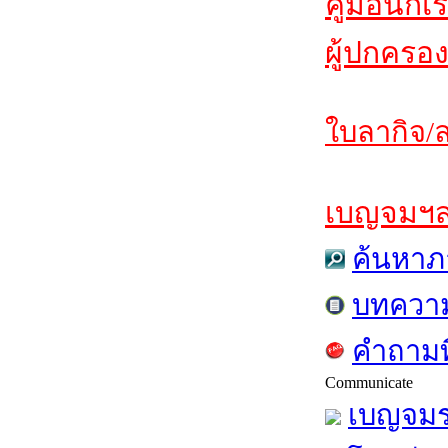
คู่มือนักเ
ผู้ปกครอง
ใบลากิจ/ล
เบญจมฯสาร
ค้นหาภ
บทควา
คำถามท
Communicate
เบญจมร