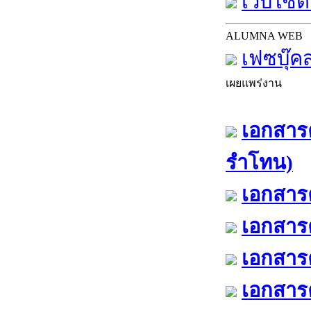
เว็บไซต์
ALUMNA WEB
เฟซบุ๊ค
เผยแพร่งาน
เอกสารค
รำโทน)
เอกสารค
เอกสารค
เอกสารค
เอกสารค