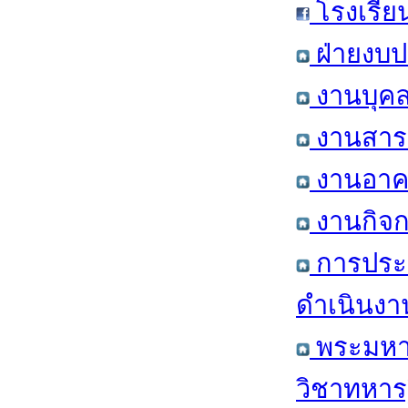
โรงเรีย
ฝ่ายงบป
งานบุคล
งานสารส
งานอาคา
งานกิจก
การประ
ดำเนินงา
พระมหาก
วิชาทหาร