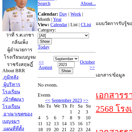
Search
About...
Calendar:
Day
|
Week
|
Month
|
Year
แบบวัดการรับรู้ขอ
View:
Calendar
|
List
|
CList
Category:
ว่าที่ ร.ต.เกชา
กลิ่นเพ็ง
Today
ผู้อำนวยการ
โรงเรียนเบญจม
<<
October
ราชรังสฤษฎิ์
August
>>
About BRR
เอกสาร/ข้อมูล
ภูมิหลัง
ผู้บริหาร
No events.
โรงเรียน
เอกสารรา
Events
เป้าพัฒนา
<<
September 2023
>>
Mo
Tu
We
Th
Fr
Sa
Su
โรงเรียน
2568 โรงเ
1
2
3
อาณาเขตของ
4
5
6
7
8
9
10
เบญจมฯ
11
12
13
14
15
16
17
แผนที่ที่ตั้ง
18
19
20
21
22
23
24