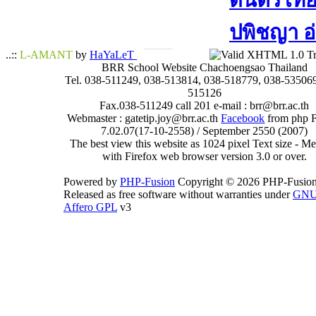
ดนตรีไทย​ 
ปพิชญา​ อ
..::
L-AMANT
by
HaYaLeT
BRR School Website Chachoengsao Thailand
Tel. 038-511249, 038-513814, 038-518779, 038-535069
515126
Fax.038-511249 call 201 e-mail : brr@brr.ac.th
Webmaster : gatetip.joy@brr.ac.th
Facebook
from php 
7.02.07(17-10-2558) / September 2550 (2007)
The best view this website as 1024 pixel Text size - 
with Firefox web browser version 3.0 or over.
Powered by
PHP-Fusion
Copyright © 2026 PHP-Fusion
Released as free software without warranties under
GN
Affero GPL
v3