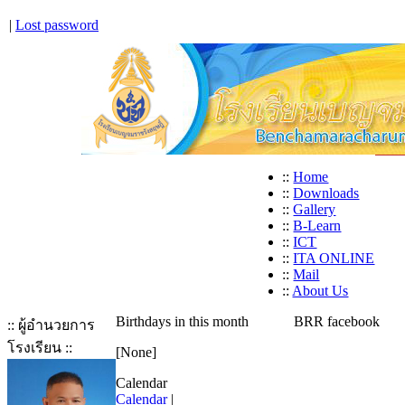
|
Lost password
::
Home
::
Downloads
::
Gallery
::
B-Learn
::
ICT
::
ITA ONLINE
::
Mail
::
About Us
Birthdays in this month
BRR facebook
:: ผู้อำนวยการ
โรงเรียน ::
[None]
Calendar
Calendar
|