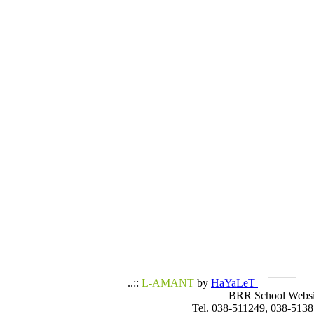
..::
L-AMANT
by
HaYaLeT
BRR School Websi
Tel. 038-511249, 038-5138