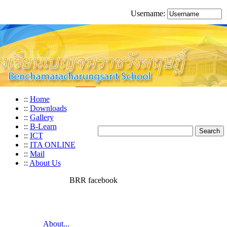
Username:
::
Home
::
Downloads
::
Gallery
::
B-Learn
::
ICT
::
ITA ONLINE
::
Mail
::
About Us
BRR facebook
About...