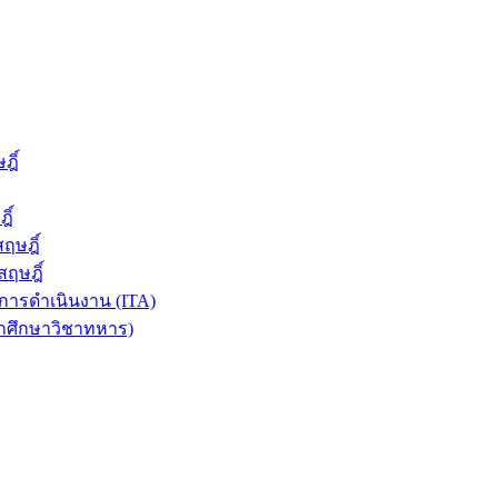
ฎิ์
ิ์
ฤษฎิ์
ฤษฎิ์
ารดำเนินงาน (ITA)
ักศึกษาวิชาทหาร)