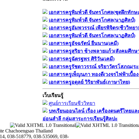
เอกสารครูพิมพ์วดี จันทรโกศล(ชุดฝึกทักษ
เอกสารครูพิมพ์วดี จันทรโกศล(นาฏศิลป์)
เอกสารครูอัมพวรรณ์ เพียรพิจิตร(ชีววิทยา
เอกสารครูพิมพ์วดี จันทรโกศล(นาฏศิลป์)
เอกสารครูอัจฉรัตน์ ยืนนาน(เคมี)
เอกสารครูสุริยา ช้างพลายแก้ว(สังคมศึกษ
เอกสารครูฉัตรฐพร ศิริวัน(เคมี)
เอกสารครูรัชดาวรรณ์ จริยาวัตรโสภณ(ระ
เอกสารครูเพ็ญนภา ทองดี(วงจรไฟฟ้าเบื้อง
เอกสารครูอดุลย์ วิริยาพันธ์(ภาษาไทย)
เว็บเรียนรู้
ศูนย์การเรียนชีววิทยา
บทเรียนออนไลน์​ เรื่อง​ เครื่องดนตรีไทยและ
อ่อนสำลี​ กลุ่มสาระการเรียนรู้ศิลปะ
te Chachoengsao Thailand
14, 038-518779, 038-535069, 038-