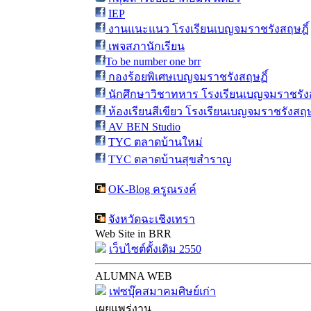
IEP
งานแนะแนว โรงเรียนเบญจมราชรังสฤษฎิ์
เพจสภานักเรียน
To be number one brr
กองร้อยพิเศษเบญจมราชรังสฤษฏิ์
นักศึกษาวิชาทหาร โรงเรียนเบญจมราชรังส
ห้องเรียนสีเขียว โรงเรียนเบญจมราชรังสฤษ
AV BEN Studio
TYC ตลาดบ้านใหม่
TYC ตลาดบ้านสุขสำราญ
OK-Blog ครูณรงค์
จังหวัดฉะเชิงเทรา
Web Site in BRR
เว็บไซต์ดั้งเดิม 2550
ALUMNA WEB
เฟซบุ๊คสมาคมศิษย์เก่า
เผยแพร่งาน