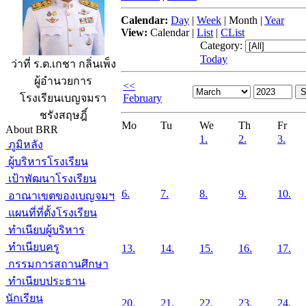
Calendar:
Day
|
Week
|
Month
|
Year
View:
Calendar
|
List
|
CList
Category:
Today
ว่าที่ ร.ต.เกชา กลิ่นเพ็ง
ผู้อำนวยการ
<<
February
โรงเรียนเบญจมรา
ชรังสฤษฎิ์
Mo
Tu
We
Th
Fr
About BRR
1.
2.
3.
ภูมิหลัง
ผู้บริหารโรงเรียน
เป้าพัฒนาโรงเรียน
6.
7.
8.
9.
10.
อาณาเขตของเบญจมฯ
แผนที่ที่ตั้งโรงเรียน
ทำเนียบผู้บริหาร
ทำเนียบครู
13.
14.
15.
16.
17.
กรรมการสถานศึกษา
ทำเนียบประธาน
นักเรียน
20.
21.
22.
23.
24.