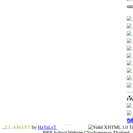
เผ
เว็
ปีท
..::
L-AMANT
by
HaYaLeT
BRR School Website Chachoengsao Thailand