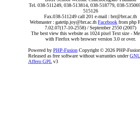
Tel. 038-511249, 038-513814, 038-518779, 038-535069
515126
Fax.038-511249 call 201 e-mail : brr@brr.ac.th
Webmaster : gatetip.joy@brr.ac.th
Facebook
from php 
7.02.07(17-10-2558) / September 2550 (2007)
The best view this website as 1024 pixel Text size - 
with Firefox web browser version 3.0 or over.
Powered by
PHP-Fusion
Copyright © 2026 PHP-Fusion
Released as free software without warranties under
GN
Affero GPL
v3