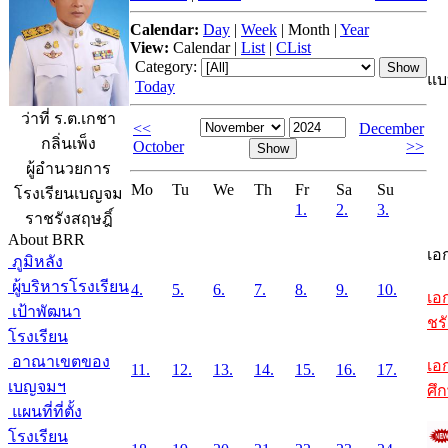
Calendar:
Day
|
Week
|
Month
|
Year
View:
Calendar
|
List
|
CList
Category:
แบ
Today
ว่าที่ ร.ต.เกชา
<<
December
กลิ่นเพ็ง
October
>>
ผู้อำนวยการ
Mo
Tu
We
Th
Fr
Sa
Su
โรงเรียนเบญจม
1.
2.
3.
ราชรังสฤษฎิ์
About BRR
เอ
ภูมิหลัง
ผู้บริหารโรงเรียน
4.
5.
6.
7.
8.
9.
10.
เอ
เป้าพัฒนา
ชรั
โรงเรียน
อาณาเขตของ
เอ
11.
12.
13.
14.
15.
16.
17.
เบญจมฯ
ศึ
แผนที่ที่ตั้ง
โรงเรียน