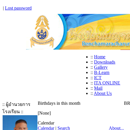
|
Lost password
::
Home
::
Downloads
::
Gallery
::
B-Learn
::
ICT
::
ITA ONLINE
::
Mail
::
About Us
Birthdays in this month
BR
:: ผู้อำนวยการ
โรงเรียน ::
[None]
Calendar
Calendar
|
Search
About...