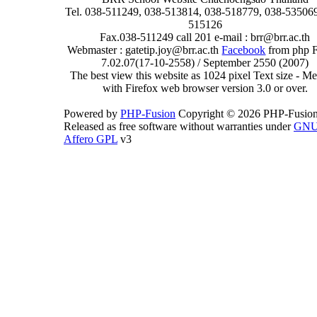
Tel. 038-511249, 038-513814, 038-518779, 038-535069
515126
Fax.038-511249 call 201 e-mail : brr@brr.ac.th
Webmaster : gatetip.joy@brr.ac.th
Facebook
from php 
7.02.07(17-10-2558) / September 2550 (2007)
The best view this website as 1024 pixel Text size - 
with Firefox web browser version 3.0 or over.
Powered by
PHP-Fusion
Copyright © 2026 PHP-Fusion
Released as free software without warranties under
GN
Affero GPL
v3