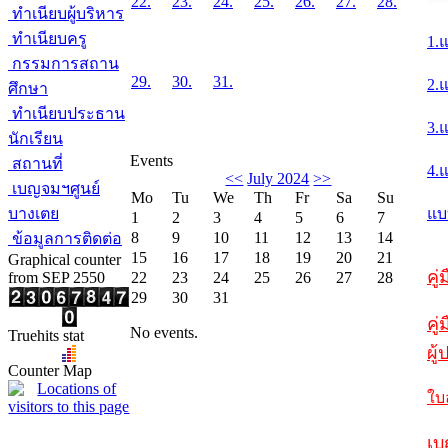
22.
23.
24.
25.
26.
27.
28.
ทำเนียบผู้บริหาร
ทำเนียบครู
1.
กรรมการสถาน
29.
30.
31.
2.
ศึกษา
ทำเนียบประธาน
3.
นักเรียน
Events
สถานที่
4.
<<
July 2024
>>
เบญจมฯศูนย์
Mo
Tu
We
Th
Fr
Sa
Su
บางเตย
แบ
1
2
3
4
5
6
7
8
9
10
11
12
13
14
ข้อมูลการติดต่อ
15
16
17
18
19
20
21
Graphical counter
คู
from SEP 2550
22
23
24
25
26
27
28
29
30
31
คู่
No events.
Truehits stat
ผู
Counter Map
ใบ
เบ