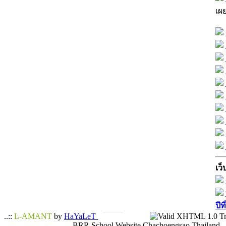
เผ
เว็
ปีท
..::
L-AMANT
by
HaYaLeT
BRR School Website Chachoengsao Thailand