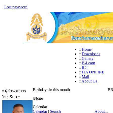
|
Lost password
::
Home
::
Downloads
::
Gallery
::
B-Learn
::
ICT
::
ITA ONLINE
::
Mail
::
About Us
Birthdays in this month
BR
:: ผู้อำนวยการ
โรงเรียน ::
[None]
Calendar
Calendar
|
Search
About...