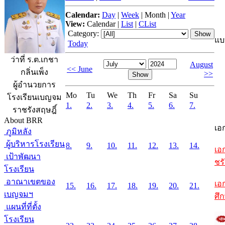
Calendar:
Day
|
Week
|
Month
|
Year
View:
Calendar
|
List
|
CList
Category:
แบ
Today
ว่าที่ ร.ต.เกชา
August
<< June
กลิ่นเพ็ง
>>
ผู้อำนวยการ
Mo
Tu
We
Th
Fr
Sa
Su
โรงเรียนเบญจม
1.
2.
3.
4.
5.
6.
7.
ราชรังสฤษฎิ์
About BRR
เอ
ภูมิหลัง
ผู้บริหารโรงเรียน
8.
9.
10.
11.
12.
13.
14.
เอ
เป้าพัฒนา
ชรั
โรงเรียน
อาณาเขตของ
เอ
15.
16.
17.
18.
19.
20.
21.
เบญจมฯ
ศึ
แผนที่ที่ตั้ง
โรงเรียน