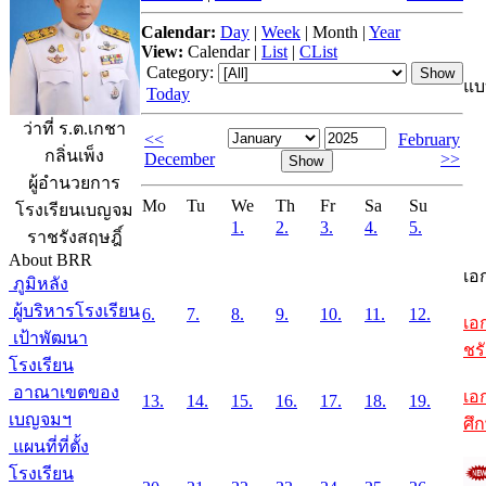
Calendar:
Day
|
Week
|
Month
|
Year
View:
Calendar
|
List
|
CList
Category:
แบ
Today
ว่าที่ ร.ต.เกชา
<<
February
กลิ่นเพ็ง
December
>>
ผู้อำนวยการ
Mo
Tu
We
Th
Fr
Sa
Su
โรงเรียนเบญจม
1.
2.
3.
4.
5.
ราชรังสฤษฎิ์
About BRR
เอ
ภูมิหลัง
ผู้บริหารโรงเรียน
6.
7.
8.
9.
10.
11.
12.
เอ
เป้าพัฒนา
ชรั
โรงเรียน
อาณาเขตของ
เอ
13.
14.
15.
16.
17.
18.
19.
เบญจมฯ
ศึ
แผนที่ที่ตั้ง
โรงเรียน