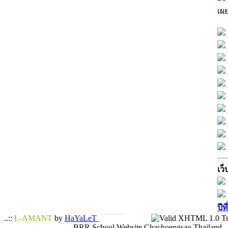
เผ
เว็
ปีท
..::
L-AMANT
by
HaYaLeT
BRR School Website Chachoengsao Thailand