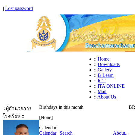
|
Lost password
::
Home
::
Downloads
::
Gallery
::
B-Learn
::
ICT
::
ITA ONLINE
::
Mail
::
About Us
Birthdays in this month
BR
:: ผู้อำนวยการ
โรงเรียน ::
[None]
Calendar
Calendar
|
Search
About...