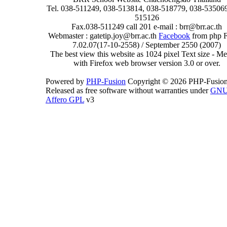
Tel. 038-511249, 038-513814, 038-518779, 038-535069
515126
Fax.038-511249 call 201 e-mail : brr@brr.ac.th
Webmaster : gatetip.joy@brr.ac.th
Facebook
from php 
7.02.07(17-10-2558) / September 2550 (2007)
The best view this website as 1024 pixel Text size - 
with Firefox web browser version 3.0 or over.
Powered by
PHP-Fusion
Copyright © 2026 PHP-Fusion
Released as free software without warranties under
GN
Affero GPL
v3