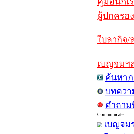
คู่มือนักเ
ผู้ปกครอง
ใบลากิจ/ล
เบญจมฯสาร
ค้นหาภ
บทควา
คำถามท
Communicate
เบญจมร