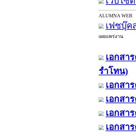
เว็บไซต์
ALUMNA WEB
เฟซบุ๊ค
เผยแพร่งาน
เอกสารค
รำโทน)
เอกสารค
เอกสารค
เอกสารค
เอกสารค