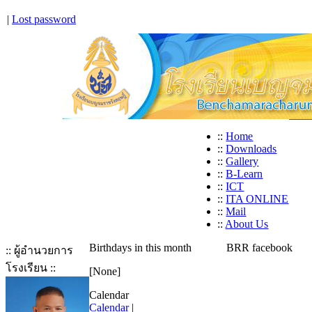
|
Lost password
::
Home
::
Downloads
::
Gallery
::
B-Learn
::
ICT
::
ITA ONLINE
::
Mail
::
About Us
Birthdays in this month
BRR facebook
:: ผู้อำนวยการ
โรงเรียน ::
[None]
Calendar
Calendar
|