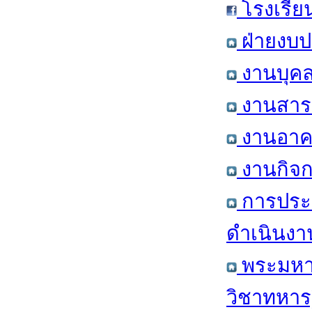
โรงเรีย
ฝ่ายงบป
งานบุคล
งานสารส
งานอาคา
งานกิจก
การประ
ดำเนินงา
พระมหาก
วิชาทหาร