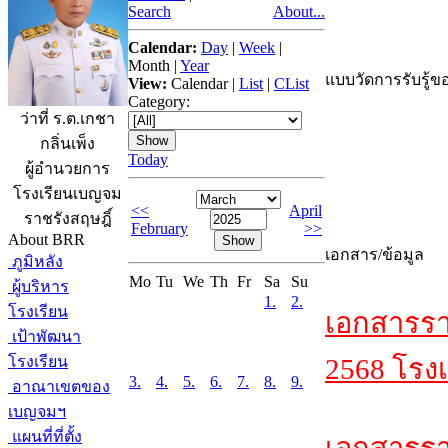
Search
About...
Calendar:
Day
|
Week
|
Month
|
Year
แบบวัดการรับรู้ขอ
View:
Calendar
|
List
|
CList
Category:
ว่าที่ ร.ต.เกชา
กลิ่นเพ็ง
Today
ผู้อำนวยการ
โรงเรียนเบญจม
<<
April
ราชรังสฤษฎิ์
February
>>
About BRR
เอกสาร/ข้อมูล
ภูมิหลัง
Mo
Tu
We
Th
Fr
Sa
Su
ผู้บริหาร
1.
2.
โรงเรียน
เอกสารรา
เป้าพัฒนา
โรงเรียน
2568 โรงเ
3.
4.
5.
6.
7.
8.
9.
อาณาเขตของ
เบญจมฯ
แผนที่ที่ตั้ง