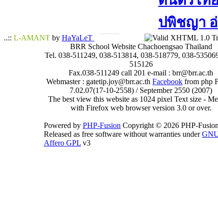
ดนตรีไทย​ 
ปพิชญา​ อ
..::
L-AMANT
by
HaYaLeT
BRR School Website Chachoengsao Thailand
Tel. 038-511249, 038-513814, 038-518779, 038-535069
515126
Fax.038-511249 call 201 e-mail : brr@brr.ac.th
Webmaster : gatetip.joy@brr.ac.th
Facebook
from php 
7.02.07(17-10-2558) / September 2550 (2007)
The best view this website as 1024 pixel Text size - 
with Firefox web browser version 3.0 or over.
Powered by
PHP-Fusion
Copyright © 2026 PHP-Fusion
Released as free software without warranties under
GN
Affero GPL
v3