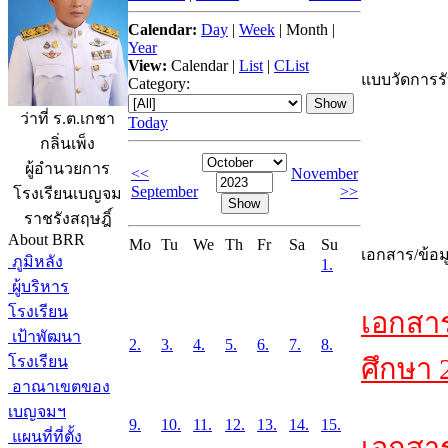
Calendar:
Day
|
Week
|
Month
|
Year
View:
Calendar
|
List
|
CList
แบบวัดการรับ
Category:
ว่าที่ ร.ต.เกชา
Today
กลิ่นเพ็ง
ผู้อำนวยการ
<<
November
September
>>
โรงเรียนเบญจม
ราชรังสฤษฎิ์
About BRR
Mo
Tu
We
Th
Fr
Sa
Su
เอกสาร/ข้อม
ภูมิหลัง
1.
ผู้บริหาร
โรงเรียน
เอกสา
เป้าพัฒนา
2.
3.
4.
5.
6.
7.
8.
โรงเรียน
ศึกษา 
อาณาเขตของ
เบญจมฯ
9.
10.
11.
12.
13.
14.
15.
แผนที่ที่ตั้ง