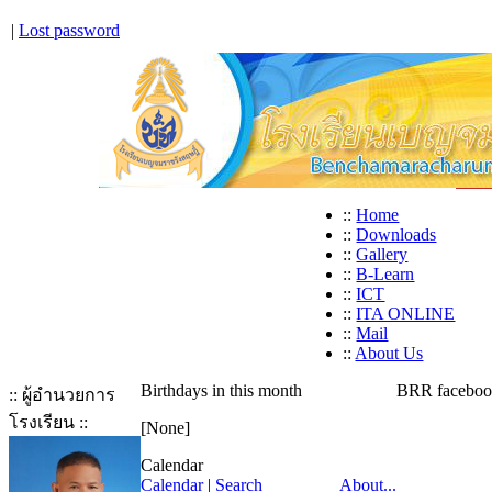
|
Lost password
::
Home
::
Downloads
::
Gallery
::
B-Learn
::
ICT
::
ITA ONLINE
::
Mail
::
About Us
Birthdays in this month
BRR facebo
:: ผู้อำนวยการ
โรงเรียน ::
[None]
Calendar
Calendar
|
Search
About...