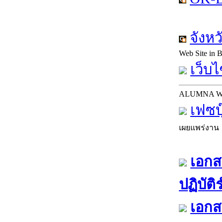
จังห
Web Site in
เว็บไ
ALUMNA 
เฟซบ
เผยแพร่งาน
เอกส
ปฏิบัต
เอกส