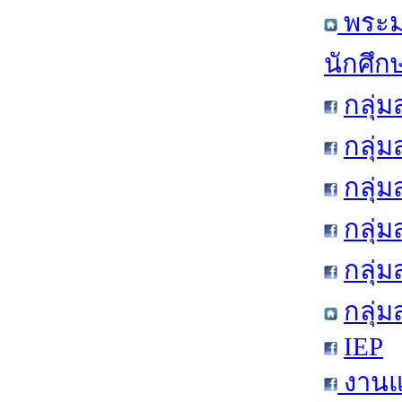
พระมห
นักศึก
กลุ่
กลุ่
กลุ่
กลุ่
กลุ่
กลุ่
IEP
งานแ