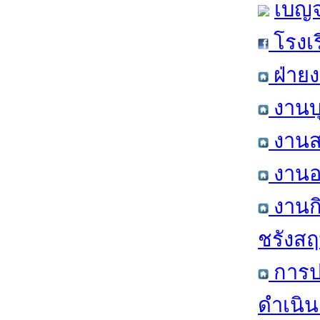
เบญจ
โรงเ
ฝ่าย
งานบ
งานส
งานอ
งานก
ชรังสฤษ
การป
ดำเนิน