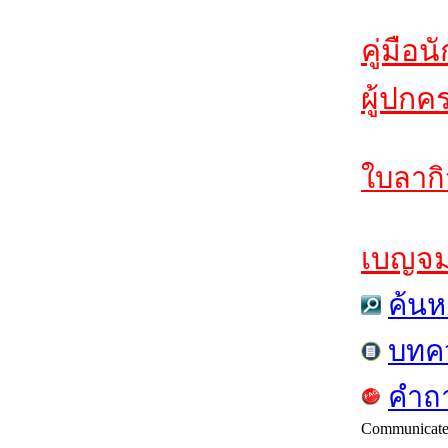
คู่มือน
ผู้ปกค
ใบลากิ
เบญจมฯ
ค้นห
บทค
คำถา
Communicat