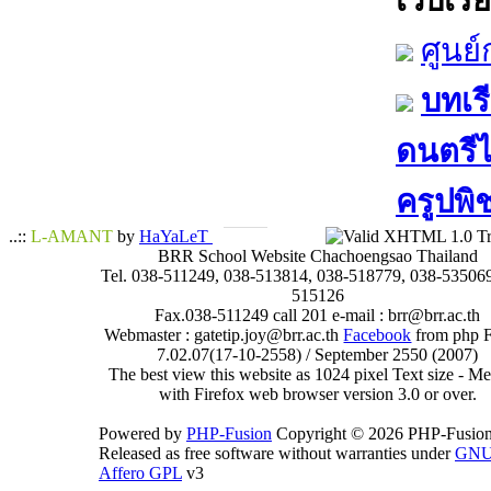
เว็บเรีย
ศูนย
บทเรี
ดนตรีไท
ครูปพิ
..::
L-AMANT
by
HaYaLeT
BRR School Website Chachoengsao Thailand
Tel. 038-511249, 038-513814, 038-518779, 038-535069
515126
Fax.038-511249 call 201 e-mail : brr@brr.ac.th
Webmaster : gatetip.joy@brr.ac.th
Facebook
from php 
7.02.07(17-10-2558) / September 2550 (2007)
The best view this website as 1024 pixel Text size - 
with Firefox web browser version 3.0 or over.
Powered by
PHP-Fusion
Copyright © 2026 PHP-Fusion
Released as free software without warranties under
GN
Affero GPL
v3