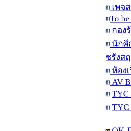
เพจส
To be
กองร้
นักศ
ชรังสฤษ
ห้องเ
AV B
TYC 
TYC 
OK-B