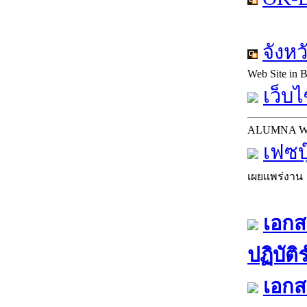
จังห
Web Site in
เว็บไ
ALUMNA 
เฟซบ
เผยแพร่งาน
เอกส
ปฏิบัต
เอกส