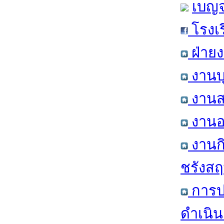
เบญจ
โรงเ
ฝ่าย
งานบ
งานส
งานอ
งานก
ชรังสฤษ
การป
ดำเนิน