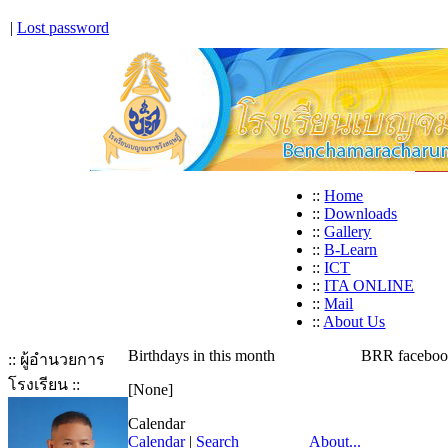
|
Lost password
::
Home
::
Downloads
::
Gallery
::
B-Learn
::
ICT
::
ITA ONLINE
::
Mail
::
About Us
Birthdays in this month
BRR facebo
:: ผู้อำนวยการ
โรงเรียน ::
[None]
Calendar
Calendar
|
Search
About...