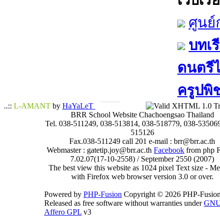
เว็บเรีย
ศูนย
บทเรี
ดนตรีไท
ครูปพิ
..::
L-AMANT
by
HaYaLeT
BRR School Website Chachoengsao Thailand
Tel. 038-511249, 038-513814, 038-518779, 038-535069
515126
Fax.038-511249 call 201 e-mail : brr@brr.ac.th
Webmaster : gatetip.joy@brr.ac.th
Facebook
from php 
7.02.07(17-10-2558) / September 2550 (2007)
The best view this website as 1024 pixel Text size - 
with Firefox web browser version 3.0 or over.
Powered by
PHP-Fusion
Copyright © 2026 PHP-Fusion
Released as free software without warranties under
GN
Affero GPL
v3