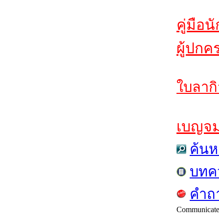
คู่มือน
ผู้ปกค
ใบลากิ
เบญจมฯ
ค้นห
บทค
คำถา
Communicat