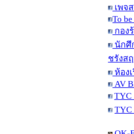
เพจส
To be
กองร้
นักศ
ชรังสฤษ
ห้องเ
AV B
TYC 
TYC 
OK-B