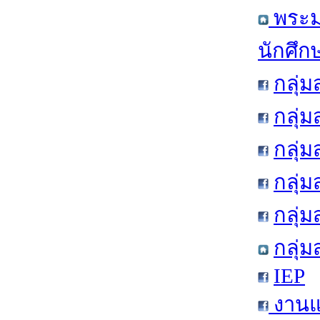
พระมห
นักศึก
กลุ่
กลุ่
กลุ่
กลุ่
กลุ่
กลุ่
IEP
งานแ