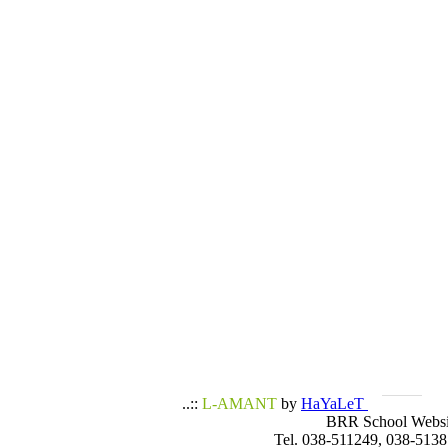
..::
L-AMANT
by
HaYaLeT
BRR School Websi
Tel. 038-511249, 038-5138