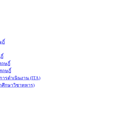
ฎิ์
ิ์
ฤษฎิ์
ฤษฎิ์
ารดำเนินงาน (ITA)
ักศึกษาวิชาทหาร)