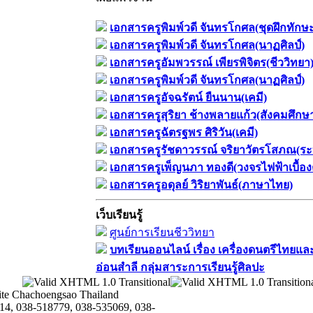
เอกสารครูพิมพ์วดี จันทรโกศล(ชุดฝึกทักษ
เอกสารครูพิมพ์วดี จันทรโกศล(นาฏศิลป์)
เอกสารครูอัมพวรรณ์ เพียรพิจิตร(ชีววิทยา
เอกสารครูพิมพ์วดี จันทรโกศล(นาฏศิลป์)
เอกสารครูอัจฉรัตน์ ยืนนาน(เคมี)
เอกสารครูสุริยา ช้างพลายแก้ว(สังคมศึกษ
เอกสารครูฉัตรฐพร ศิริวัน(เคมี)
เอกสารครูรัชดาวรรณ์ จริยาวัตรโสภณ(ระ
เอกสารครูเพ็ญนภา ทองดี(วงจรไฟฟ้าเบื้อง
เอกสารครูอดุลย์ วิริยาพันธ์(ภาษาไทย)
เว็บเรียนรู้
ศูนย์การเรียนชีววิทยา
บทเรียนออนไลน์​ เรื่อง​ เครื่องดนตรีไทยและ
อ่อนสำลี​ กลุ่มสาระการเรียนรู้ศิลปะ
te Chachoengsao Thailand
14, 038-518779, 038-535069, 038-