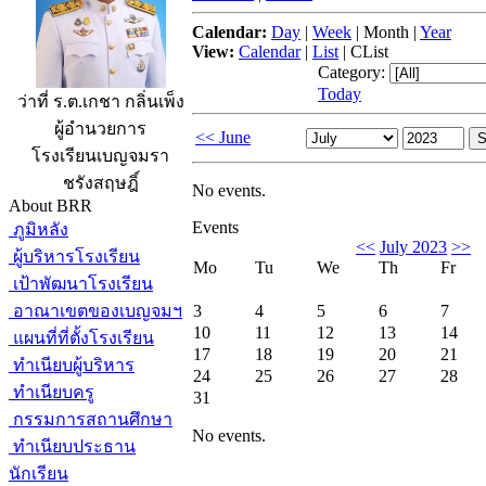
Calendar:
Day
|
Week
|
Month
|
Year
View:
Calendar
|
List
|
CList
Category:
Today
ว่าที่ ร.ต.เกชา กลิ่นเพ็ง
ผู้อำนวยการ
<< June
โรงเรียนเบญจมรา
ชรังสฤษฎิ์
No events.
About BRR
Events
ภูมิหลัง
<<
July 2023
>>
ผู้บริหารโรงเรียน
Mo
Tu
We
Th
Fr
เป้าพัฒนาโรงเรียน
อาณาเขตของเบญจมฯ
3
4
5
6
7
10
11
12
13
14
แผนที่ที่ตั้งโรงเรียน
17
18
19
20
21
ทำเนียบผู้บริหาร
24
25
26
27
28
ทำเนียบครู
31
กรรมการสถานศึกษา
No events.
ทำเนียบประธาน
นักเรียน