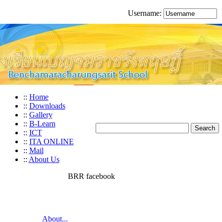
Username:
::
Home
::
Downloads
::
Gallery
::
B-Learn
::
ICT
::
ITA ONLINE
::
Mail
::
About Us
BRR facebook
About...