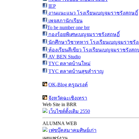
IEP
งานแนะแนว โรงเรียนเบญจมราชรังสฤษฎิ์
เพจสภานักเรียน
To be number one brr
กองร้อยพิเศษเบญจมราชรังสฤษฏิ์
นักศึกษาวิชาทหาร โรงเรียนเบญจมราชรังส
ห้องเรียนสีเขียว โรงเรียนเบญจมราชรังสฤษ
AV BEN Studio
TYC ตลาดบ้านใหม่
TYC ตลาดบ้านสุขสำราญ
OK-Blog ครูณรงค์
จังหวัดฉะเชิงเทรา
Web Site in BRR
เว็บไซต์ดั้งเดิม 2550
ALUMNA WEB
เฟซบุ๊คสมาคมศิษย์เก่า
เผยแพร่งาน