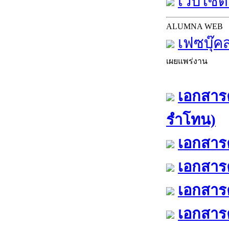
เว็บไซต์
ALUMNA WEB
เฟซบุ๊ค
เผยแพร่งาน
เอกสารค
รำโทน)
เอกสารค
เอกสารค
เอกสารค
เอกสารค