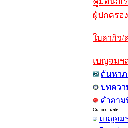
คู่มือนักเ
ผู้ปกครอง
ใบลากิจ/ล
เบญจมฯสาร
ค้นหาภ
บทควา
คำถามท
Communicate
เบญจมร