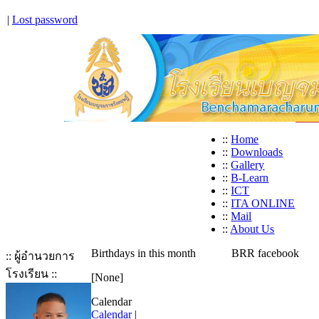
|
Lost password
::
Home
::
Downloads
::
Gallery
::
B-Learn
::
ICT
::
ITA ONLINE
::
Mail
::
About Us
Birthdays in this month
BRR facebook
:: ผู้อำนวยการ
โรงเรียน ::
[None]
Calendar
Calendar
|