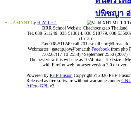
ดนตรีไทย​ 
ปพิชญา​ อ
..::
L-AMANT
by
HaYaLeT
BRR School Website Chachoengsao Thailand
Tel. 038-511249, 038-513814, 038-518779, 038-535069
515126
Fax.038-511249 call 201 e-mail : brr@brr.ac.th
Webmaster : gatetip.joy@brr.ac.th
Facebook
from php 
7.02.07(17-10-2558) / September 2550 (2007)
The best view this website as 1024 pixel Text size - 
with Firefox web browser version 3.0 or over.
Powered by
PHP-Fusion
Copyright © 2026 PHP-Fusion
Released as free software without warranties under
GN
Affero GPL
v3