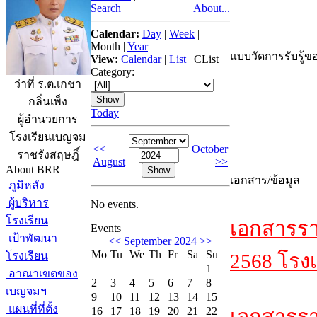
Search
About...
Calendar:
Day
|
Week
|
Month
|
Year
แบบวัดการรับรู้ขอ
View:
Calendar
|
List
|
CList
Category:
ว่าที่ ร.ต.เกชา
กลิ่นเพ็ง
Today
ผู้อำนวยการ
โรงเรียนเบญจม
<<
October
ราชรังสฤษฎิ์
August
>>
About BRR
เอกสาร/ข้อมูล
ภูมิหลัง
ผู้บริหาร
No events.
โรงเรียน
เอกสารรา
Events
เป้าพัฒนา
<<
September 2024
>>
Mo
Tu
We
Th
Fr
Sa
Su
โรงเรียน
2568 โรงเ
1
อาณาเขตของ
2
3
4
5
6
7
8
เบญจมฯ
9
10
11
12
13
14
15
แผนที่ที่ตั้ง
16
17
18
19
20
21
22