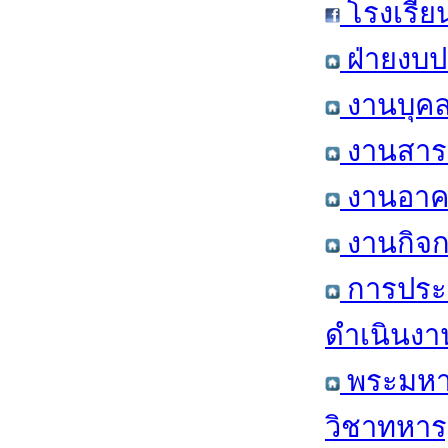
โรงเรีย
ฝ่ายงบป
งานบุคล
งานสารส
งานอาคา
งานกิจก
การประ
ดำเนินงา
พระมหาก
วิชาทหาร