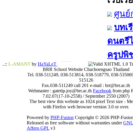
เว็บเรีย
ศูนย
บทเรี
ดนตรีไท
ครูปพิ
..::
L-AMANT
by
HaYaLeT
BRR School Website Chachoengsao Thailand
Tel. 038-511249, 038-513814, 038-518779, 038-535069
515126
Fax.038-511249 call 201 e-mail : brr@brr.ac.th
Webmaster : gatetip.joy@brr.ac.th
Facebook
from php 
7.02.07(17-10-2558) / September 2550 (2007)
The best view this website as 1024 pixel Text size - 
with Firefox web browser version 3.0 or over.
Powered by
PHP-Fusion
Copyright © 2026 PHP-Fusion
Released as free software without warranties under
GN
Affero GPL
v3