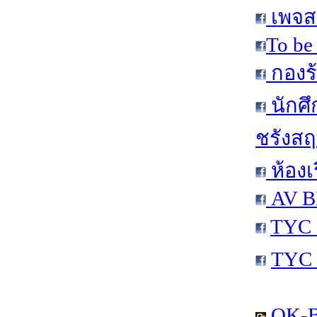
เพจส
To be
กองร้
นักศ
ชรังสฤษ
ห้องเ
AV B
TYC 
TYC 
OK-B