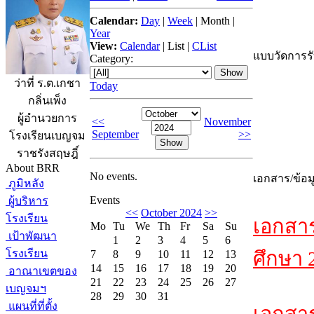
Calendar:
Day
|
Week
|
Month
|
Year
View:
Calendar
|
List
|
CList
แบบวัดการรับ
Category:
ว่าที่ ร.ต.เกชา
Today
กลิ่นเพ็ง
ผู้อำนวยการ
<<
November
September
>>
โรงเรียนเบญจม
ราชรังสฤษฎิ์
About BRR
No events.
เอกสาร/ข้อม
ภูมิหลัง
Events
ผู้บริหาร
<<
October 2024
>>
โรงเรียน
เอกสา
Mo
Tu
We
Th
Fr
Sa
Su
เป้าพัฒนา
1
2
3
4
5
6
โรงเรียน
ศึกษา 
7
8
9
10
11
12
13
14
15
16
17
18
19
20
อาณาเขตของ
21
22
23
24
25
26
27
เบญจมฯ
28
29
30
31
แผนที่ที่ตั้ง