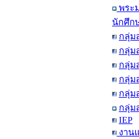
พระมห
นักศึก
กลุ่
กลุ่
กลุ่
กลุ่
กลุ่
กลุ่
IEP
งานแ