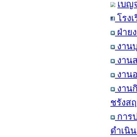
เบญจ
โรงเ
ฝ่าย
งานบ
งานส
งานอ
งานก
ชรังสฤษ
การป
ดำเนิน