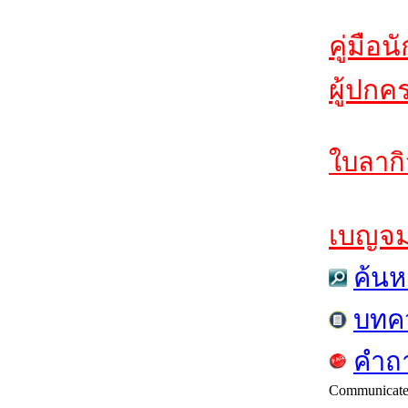
คู่มือน
ผู้ปกค
ใบลากิ
เบญจมฯ
ค้นห
บทค
คำถา
Communicat