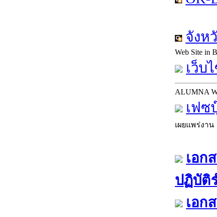
จังห
Web Site in
เว็บไ
ALUMNA 
เฟซบ
เผยแพร่งาน
เอกส
ปฏิบัต
เอกส