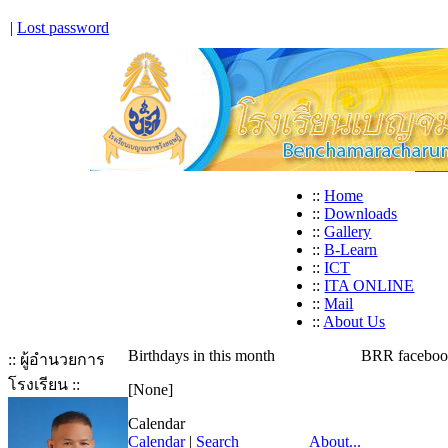
|
Lost password
::
Home
::
Downloads
::
Gallery
::
B-Learn
::
ICT
::
ITA ONLINE
::
Mail
::
About Us
Birthdays in this month
BRR facebo
:: ผู้อำนวยการ
โรงเรียน ::
[None]
Calendar
Calendar
|
Search
About...